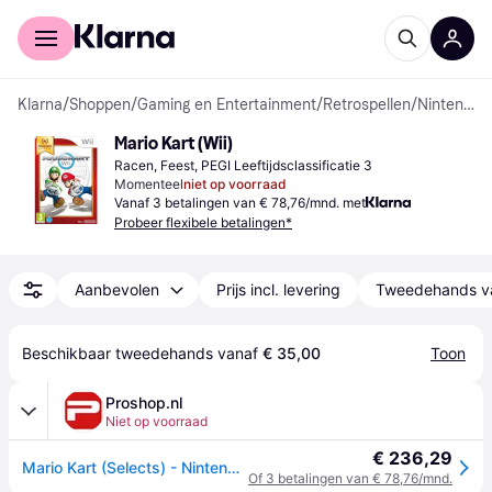
Voor shoppers
Voor bedrijven
Klarna
/
Shoppen
/
Gaming en Entertainment
/
Retrospellen
/
Nintendo Wii spellen
Mario Kart (Wii)
Racen, Feest, PEGI Leeftijdsclassificatie 3
Momenteel
niet op voorraad
Vanaf 3 betalingen van € 78,76/mnd. met
Probeer flexibele betalingen*
Aanbevolen
Prijs incl. levering
Tweedehands v
Beschikbaar tweedehands vanaf 
€ 35,00
Toon
Proshop.nl
Niet op voorraad
€ 236,29
Mario Kart (Selects) - Nintendo Wii - Racing
Of 3 betalingen van € 78,76/mnd.