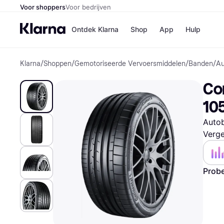
Voor shoppers
Voor bedrijven
Ontdek Klarna
Shop
App
Hulp
Klarna
/
Shoppen
/
Gemotoriseerde Vervoersmiddelen
/
Banden
/
Au
Winkels
Media
B
Co
Bol
B
Booki
B
10
H&M
B
Kruidv
Autob
Verge
Winkelove
Probe