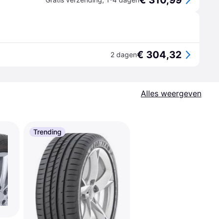
€ 310,99
€ 304,32
2 dagen
Alles weergeven
Trending