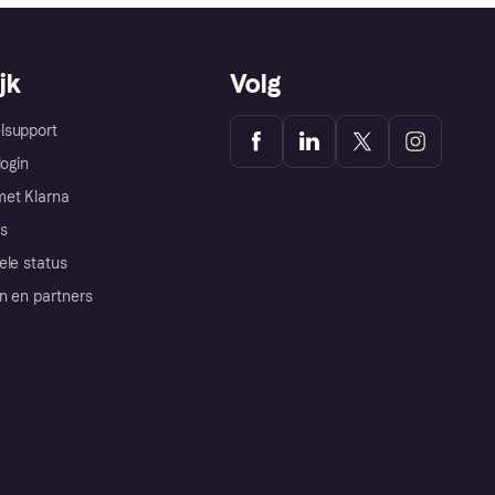
jk
Volg
lsupport
login
et Klarna
s
ele status
n en partners