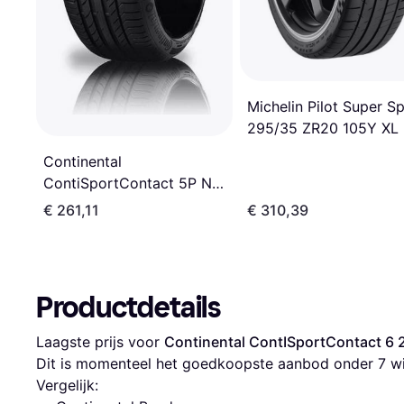
Michelin Pilot Super S
295/35 ZR20 105Y XL
Continental
ContiSportContact 5P N0
295/35 ZR20 105Y
€ 261,11
€ 310,39
Productdetails
Laagste prijs voor 
Continental ContISportContact 6
Dit is momenteel het goedkoopste aanbod onder 
7
 w
Vergelijk: