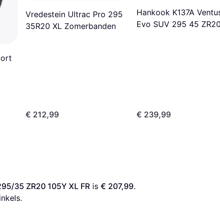
Hankook K137A Ventu
Vredestein Ultrac Pro 295
Evo SUV 295 45 ZR2
35R20 XL Zomerbanden
SUV
port
€ 212,99
€ 239,99
 295/35 ZR20 105Y XL FR
 is 
€ 207,99
. 
inkels.