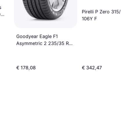
s
Pirelli P Zero 315/35
0
106Y F
Goodyear Eagle F1
Asymmetric 2 235/35 R20
88Y
€ 178,08
€ 342,47