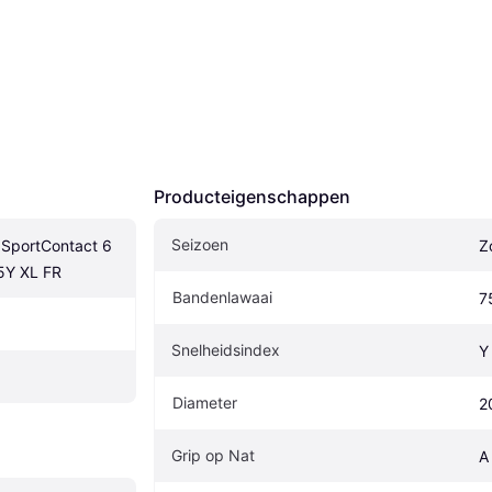
Producteigenschappen
Seizoen
ISportContact 6 
Z
5Y XL FR
Bandenlawaai
7
Snelheidsindex
Y
Diameter
2
Grip op Nat
A