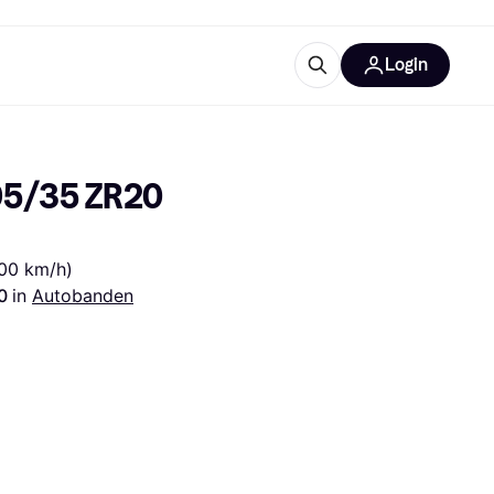
Login
trustingen
IM
95/35 ZR20 
300 km/h)
0 
in 
Autobanden
gorieën