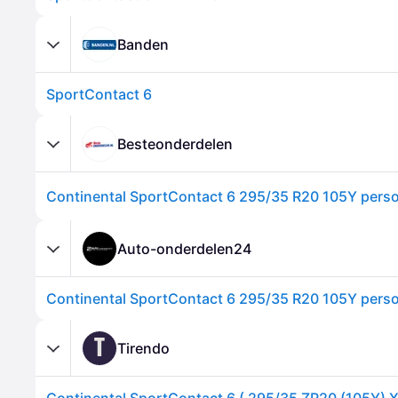
Banden
SportContact 6
Besteonderdelen
Auto-onderdelen24
T
Tirendo