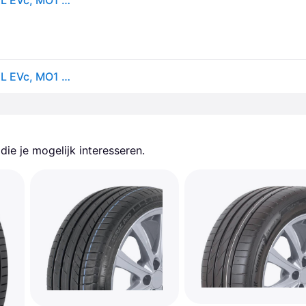
Continental SportContact 6 ( 295/35 ZR20 (105Y) XL EVc, MO1 B, met velgrandbescherming )
Continental SportContact 6 ( 295/35 ZR20 (105Y) XL EVc, MO1 B, met velgrandbescherming )
ie je mogelijk interesseren.