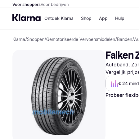
Voor shoppers
Voor bedrijven
Ontdek Klarna
Shop
App
Hulp
Klarna
/
Shoppen
/
Gemotoriseerde Vervoersmiddelen
/
Banden
/
Au
Winkels
Media
B
Falken 
Bol
B
Booki
B
Autoband, Zom
H&M
B
Kruidv
Vergelijk prij
€ 24
 mind
Probeer flexib
Winkelove