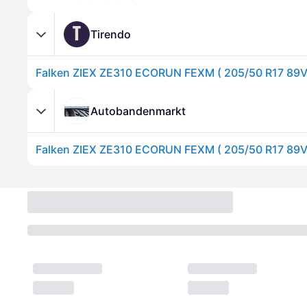
T
Tirendo
Autobandenmarkt