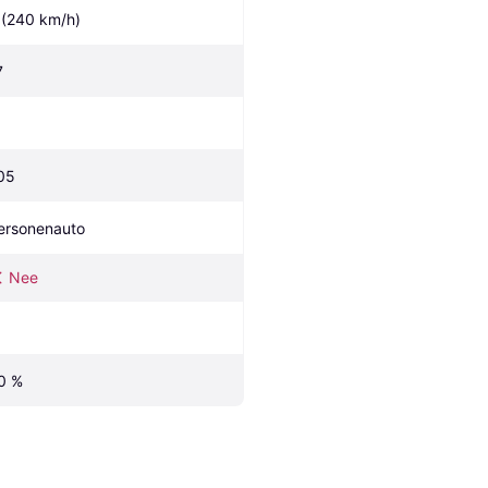
 (240 km/h)
7
05
ersonenauto
Nee
0 %