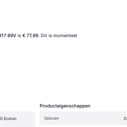
R17 89V
 is 
€ 77,99
. Dit is momenteel 
Producteigenschappen
Seizoen
0 Ecorun 
Z