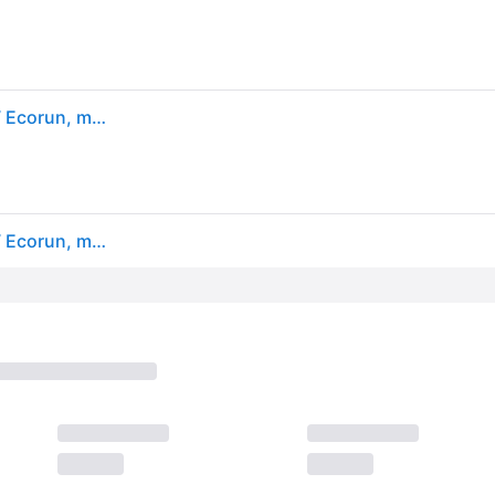
Falken ZIEX ZE310 ECORUN FEXM ( 205/50 R17 89V Ecorun, met velgrandbescherming (MFS), runflat BLK )
Falken ZIEX ZE310 ECORUN FEXM ( 205/50 R17 89V Ecorun, met velgrandbescherming (MFS), runflat BLK )