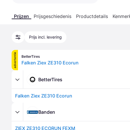
Prijzen
Prijsgeschiedenis
Productdetails
Kenmer
Prijs incl. levering
advertentie
BetterTires
Falken Ziex ZE310 Ecorun
BetterTires
Falken Ziex ZE310 Ecorun
Banden
ZIEX ZE310 ECORUN FEXM