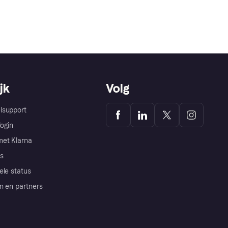
jk
Volg
lsupport
login
et Klarna
s
ele status
n en partners