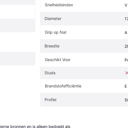
Snelheidsindex
V
Diameter
1
Grip op Nat
A
Breedte
2
Geschikt Voor
P
Studs
Brandstofefficiëntie
E
Profiel
5
erne bronnen en is alleen bedoeld als 