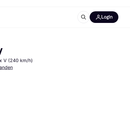
Login
trustingen
IM
V
ex V (240 km/h)
anden
gorieën