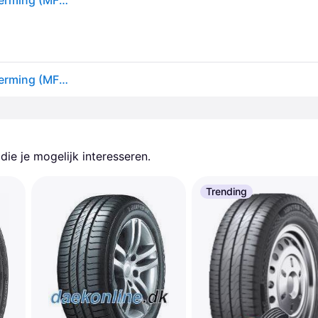
Nankang AS-1 ( 175/50 R13 72V met velgrandbescherming (MFS) )
Nankang AS-1 ( 175/50 R13 72V met velgrandbescherming (MFS) )
ie je mogelijk interesseren.
Trending