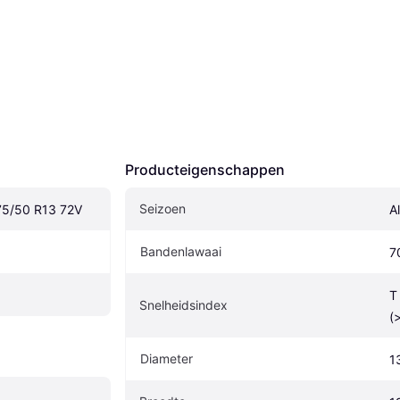
Producteigenschappen
Seizoen
75/50 R13 72V
A
Bandenlawaai
7
T
Snelheidsindex
(
Diameter
1