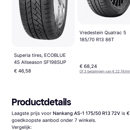
Vredestein Quatrac 5
185/70 R13 86T
Superia tires, ECOBLUE
4S Allseason SF198SUP
€ 68,24
€ 46,58
Of 3 betalingen van € 22,74/m
Productdetails
Laagste prijs voor 
Nankang AS-1 175/50 R13 72V
 is 
€
goedkoopste aanbod onder 
7
 winkels.
Vergelijk: