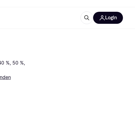
Login
trustingen
IM
0 %, 50 %, 
nden
gorieën