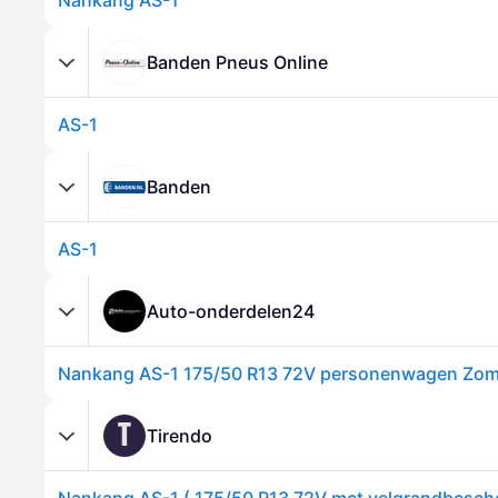
Nankang AS-1
Banden Pneus Online
AS-1
Banden
AS-1
Auto-onderdelen24
T
Tirendo