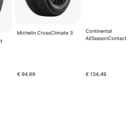
Continental
Michelin CrossClimate 3
AllSeasonContact 2
t
235/55 R17 103V XL
€ 94,69
€ 134,49