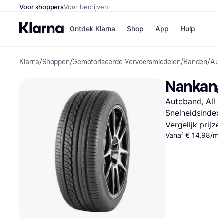
Voor shoppers
Voor bedrijven
Ontdek Klarna
Shop
App
Hulp
Klarna
/
Shoppen
/
Gemotoriseerde Vervoersmiddelen
/
Banden
/
Au
Winkels
Media
B
Nankang
Bol
B
Booki
B
Autoband, All
H&M
B
Kruidv
Snelheidsinde
Vergelijk prij
Vanaf € 14,98/
Winkelove