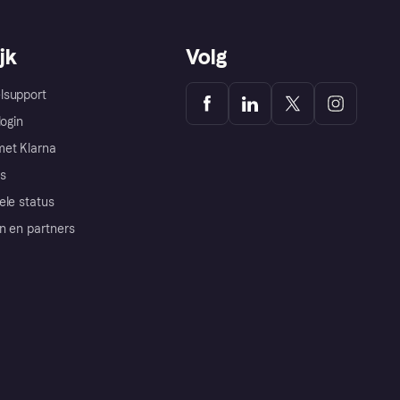
jk
Volg
lsupport
login
et Klarna
s
ele status
n en partners