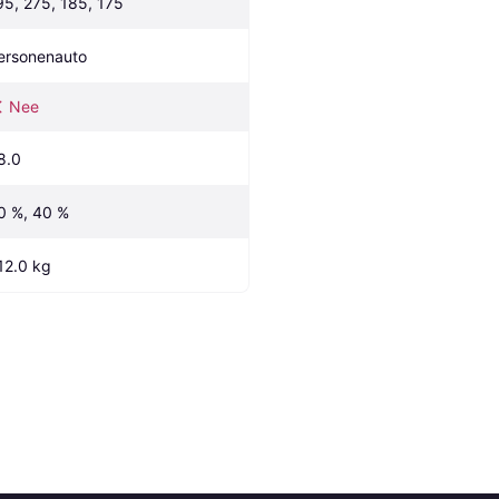
95, 275, 185, 175
ersonenauto
Nee
8.0
0 %, 40 %
12.0 kg