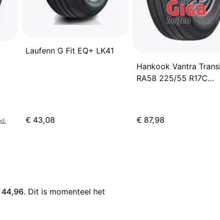
Laufenn G Fit EQ+ LK41
Hankook Vantra Transi
RA58 225/55 R17C
109/107H 8PR
€ 43,08
€ 87,98
nd.
 44,96
. Dit is momenteel het 