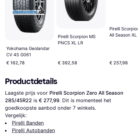
Pirelli Scorpio
All Season XL
Pirelli Scorpion MS
R22 106Y
PNCS XL LR
Yokohama Geolandar
CV 4S G061
€ 162,78
€ 392,58
€ 257,98
Productdetails
Laagste prijs voor 
Pirelli Scorpion Zero All Season 
285/45R22
 is 
€ 277,99
. Dit is momenteel het 
goedkoopste aanbod onder 
7
 winkels.
Vergelijk:
Pirelli Banden
Pirelli Autobanden