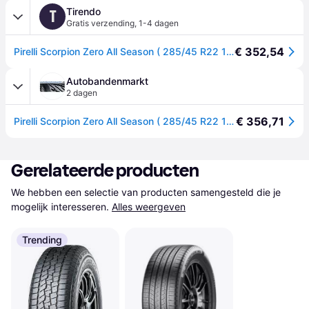
Tirendo
T
Gratis verzending
,
1-4 dagen
€ 352,54
Pirelli Scorpion Zero All Season ( 285/45 R22 114Y XL LR, PNCS, met velgrandbescherming (MFS) )
Autobandenmarkt
2 dagen
€ 356,71
Pirelli Scorpion Zero All Season ( 285/45 R22 114Y XL LR, PNCS, met velgrandbescherming (MFS) )
Gerelateerde producten
We hebben een selectie van producten samengesteld die je 
mogelijk interesseren.
Alles weergeven
Trending