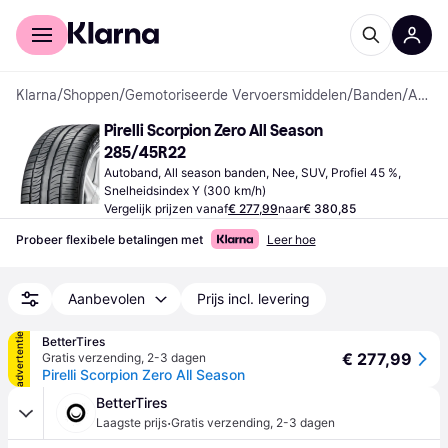
Voor shoppers
Voor bedrijven
Klarna
/
Shoppen
/
Gemotoriseerde Vervoersmiddelen
/
Banden
/
Autobanden
Pirelli Scorpion Zero All Season 
285/45R22
Autoband, All season banden, Nee, SUV, Profiel 45 %, 
Snelheidsindex Y (300 km/h)
Vergelijk prijzen vanaf
€ 277,99
naar
€ 380,85
Probeer flexibele betalingen met
Leer hoe
Aanbevolen
Prijs incl. levering
advertentie
BetterTires
€ 277,99
Gratis verzending
,
2-3 dagen
Pirelli Scorpion Zero All Season
BetterTires
·
Laagste prijs
Gratis verzending
,
2-3 dagen