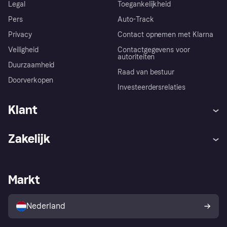
Legal
Toegankelijkheid
Pers
Auto-Track
Privacy
Contact opnemen met Klarna
Veiligheid
Contactgegevens voor
autoriteiten
Duurzaamheid
Raad van bestuur
Doorverkopen
Investeerdersrelaties
Klant
Hulp
Klachten
Zakelijk
Login
Onze belofte
Webwinkelsupport
Developers
De Klarna app
Privacyinstellingen
Zakelijke login
Operationele status
Markt
Winkeloverzicht
Je herroepingsrecht
Verkoop met Klarna
Platformen en partners
Kopersbescherming voor
consumenten
Nederland