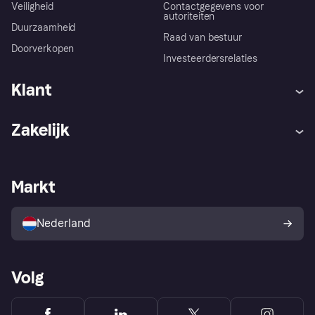
Veiligheid
Contactgegevens voor
autoriteiten
Duurzaamheid
Raad van bestuur
Doorverkopen
Investeerdersrelaties
Klant
Hulp
Klachten
Zakelijk
Login
Onze belofte
Webwinkelsupport
Developers
De Klarna app
Privacyinstellingen
Zakelijke login
Operationele status
Markt
Winkeloverzicht
Je herroepingsrecht
Verkoop met Klarna
Platformen en partners
Kopersbescherming voor
consumenten
Nederland
Volg