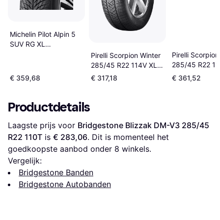
Michelin Pilot Alpin 5
SUV RG XL
Winterbanden
Pirelli Scorpio
Pirelli Scorpion Winter
285/45 R22 11
285/45 R22 114V XL
MO
LR
€ 359,68
€ 317,18
€ 361,52
Productdetails
Laagste prijs voor 
Bridgestone Blizzak DM-V3 285/45 
R22 110T
 is 
€ 283,06
. Dit is momenteel het 
goedkoopste aanbod onder 
8
 winkels.
Vergelijk:
Bridgestone Banden
Bridgestone Autobanden