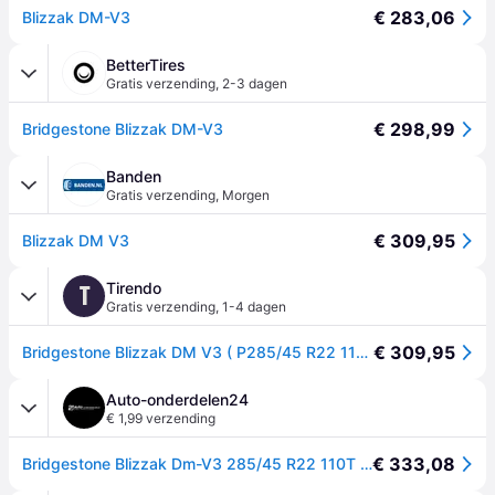
€ 283,06
Blizzak DM-V3
BetterTires
Gratis verzending
,
2-3 dagen
€ 298,99
Bridgestone Blizzak DM-V3
Banden
Gratis verzending
,
Morgen
€ 309,95
Blizzak DM V3
Tirendo
T
Gratis verzending
,
1-4 dagen
€ 309,95
Bridgestone Blizzak DM V3 ( P285/45 R22 110T EVc, Nordic compound, met velgrandbescherming (MFS) )
Auto-onderdelen24
€ 1,99 verzending
€ 333,08
Bridgestone Blizzak Dm-V3 285/45 R22 110T personenwagen Winterbanden Banden 18928