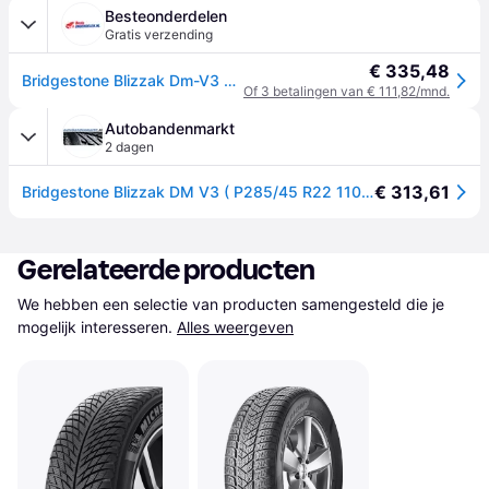
Besteonderdelen
Gratis verzending
€ 335,48
Bridgestone Blizzak Dm-V3 285/45 R22 110T personenwagen Winterbanden Banden 18928
Of 3 betalingen van € 111,82/mnd.
Autobandenmarkt
2 dagen
€ 313,61
Bridgestone Blizzak DM V3 ( P285/45 R22 110T EVc, Nordic compound, met velgrandbescherming (MFS) )
Gerelateerde producten
We hebben een selectie van producten samengesteld die je 
mogelijk interesseren.
Alles weergeven