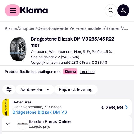
Voor shoppers
Voor bedrijven
Klarna
/
Shoppen
/
Gemotoriseerde Vervoersmiddelen
/
Banden
/
Autobanden
Bridgestone Blizzak DM-V3 285/45 R22 
110T
Autoband, Winterbanden, Nee, SUV, Profiel 45 %, 
Snelheidsindex V (240 km/h)
Vergelijk prijzen vanaf
€ 283,06
naar
€ 335,48
Probeer flexibele betalingen met
Leer hoe
Aanbevolen
Prijs incl. levering
advertentie
BetterTires
€ 298,99
Gratis verzending
,
2-3 dagen
Bridgestone Blizzak DM-V3
Banden Pneus Online
Laagste prijs