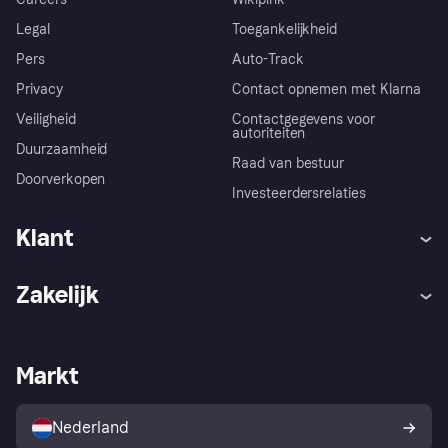
Legal
Toegankelijkheid
Pers
Auto-Track
Privacy
Contact opnemen met Klarna
Veiligheid
Contactgegevens voor
autoriteiten
Duurzaamheid
Raad van bestuur
Doorverkopen
Investeerdersrelaties
Klant
Hulp
Klachten
Zakelijk
Login
Onze belofte
Webwinkelsupport
Developers
De Klarna app
Privacyinstellingen
Zakelijke login
Operationele status
Markt
Winkeloverzicht
Je herroepingsrecht
Verkoop met Klarna
Platformen en partners
Kopersbescherming voor
consumenten
Nederland