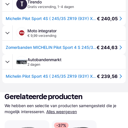
Tirendo
T
Gratis verzending
,
1-4 dagen
€ 240,05
Michelin Pilot Sport 4S ( 245/35 ZR19 (93Y) XL EV Suitable, MO1, met wangbescherming (FSL) )
Moto integrator
€ 9,99 verzending
€ 244,63
Zomerbanden MICHELIN Pilot Sport 4 S 245/35R19 XL 93Y
Autobandenmarkt
2 dagen
€ 239,56
Michelin Pilot Sport 4S ( 245/35 ZR19 (93Y) XL EV Suitable, MO1, met wangbescherming (FSL) )
Gerelateerde producten
We hebben een selectie van producten samengesteld die je 
mogelijk interesseren.
Alles weergeven
-37%