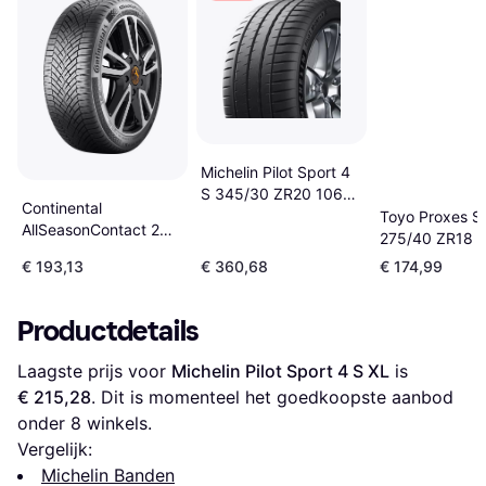
Michelin Pilot Sport 4
S 345/30 ZR20 106Y
Continental
FSL
Toyo Proxes Sp
AllSeasonContact 2
275/40 ZR18 (
265 45 R20 XL Tire
€ 193,13
€ 360,68
€ 174,99
Productdetails
Laagste prijs voor 
Michelin Pilot Sport 4 S XL
 is 
€ 215,28
. Dit is momenteel het goedkoopste aanbod 
onder 
8
 winkels.
Vergelijk:
Michelin Banden