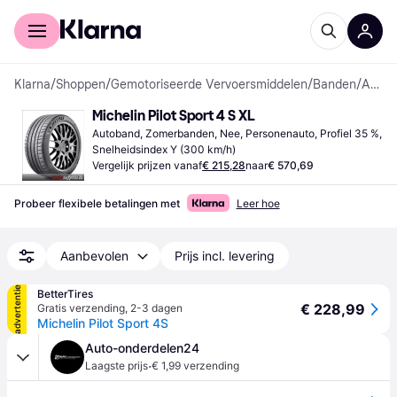
Voor shoppers
Voor bedrijven
Klarna
/
Shoppen
/
Gemotoriseerde Vervoersmiddelen
/
Banden
/
Autobanden
Michelin Pilot Sport 4 S XL
Autoband, Zomerbanden, Nee, Personenauto, Profiel 35 %, 
Snelheidsindex Y (300 km/h)
Vergelijk prijzen vanaf
€ 215,28
naar
€ 570,69
Probeer flexibele betalingen met
Leer hoe
Aanbevolen
Prijs incl. levering
advertentie
BetterTires
€ 228,99
Gratis verzending
,
2-3 dagen
Michelin Pilot Sport 4S
Auto-onderdelen24
·
Laagste prijs
€ 1,99 verzending