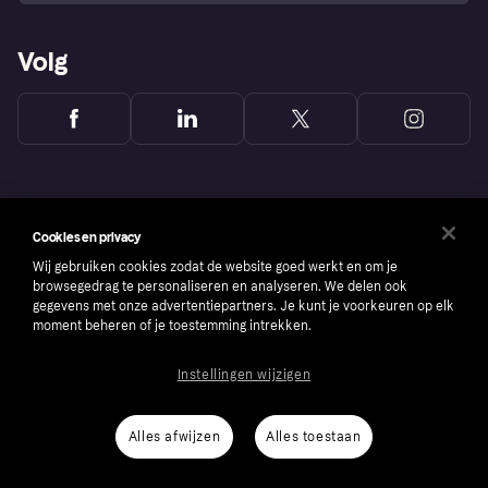
Volg
Cookies en privacy
Wij gebruiken cookies zodat de website goed werkt en om je
browsegedrag te personaliseren en analyseren. We delen ook
gegevens met onze advertentiepartners. Je kunt je voorkeuren op elk
moment beheren of je toestemming intrekken.
Instellingen wijzigen
Copyright © 2005-2026 Klarna Bank AB (publ). Headquarters: Stockholm, Sweden. All
rights reserved. Klarna Bank AB (publ). Sveavägen 46, 111 34 Stockholm. Organization
number: 556737-0431
Alles afwijzen
Alles toestaan
Cookies
Klarna.com