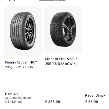
Michelin Pilot Alpin 5
Kumho Crugen HP71
255/35 R22 99W XL
245/55 R18 103V
K1, SUV
€ 95,48
Radar Dimax W
Of 3 betalingen van
€ 385,99
€ 68,99
€ 31,82/mnd.