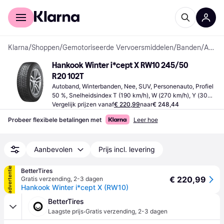
Voor shoppers
Voor bedrijven
Klarna
/
Shoppen
/
Gemotoriseerde Vervoersmiddelen
/
Banden
/
Autobanden
Hankook Winter i*cept X RW10 245/50 
R20 102T
Autoband, Winterbanden, Nee, SUV, Personenauto, Profiel 
50 %, Snelheidsindex T (190 km/h), W (270 km/h), Y (300 
km/h), H (210 km/h)
Vergelijk prijzen vanaf
€ 220,99
naar
€ 248,44
Probeer flexibele betalingen met
Leer hoe
Aanbevolen
Prijs incl. levering
advertentie
BetterTires
€ 220,99
Gratis verzending
,
2-3 dagen
Hankook Winter i*cept X (RW10)
BetterTires
·
Laagste prijs
Gratis verzending
,
2-3 dagen