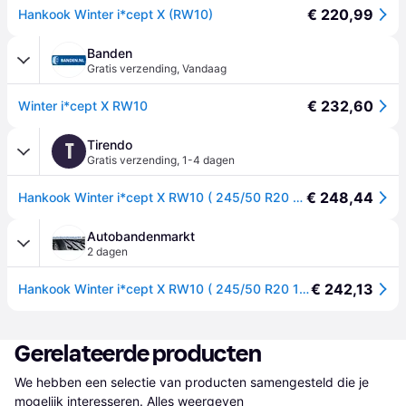
€ 220,99
Hankook Winter i*cept X (RW10)
Banden
Gratis verzending
,
Vandaag
€ 232,60
Winter i*cept X RW10
Tirendo
T
Gratis verzending
,
1-4 dagen
€ 248,44
Hankook Winter i*cept X RW10 ( 245/50 R20 102T, Nordic compound SBL )
Autobandenmarkt
2 dagen
€ 242,13
Hankook Winter i*cept X RW10 ( 245/50 R20 102T, Nordic compound SBL )
Gerelateerde producten
We hebben een selectie van producten samengesteld die je 
mogelijk interesseren.
Alles weergeven