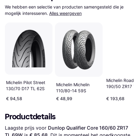
We hebben een selectie van producten samengesteld die je 
mogelijk interesseren.
Alles weergeven
Michelin Road
Michelin Pilot Street
Michelin Michelin
190/50 ZR17 T
130/70 D17 TL 62S
110/80-14 59S
€ 94,58
€ 48,99
€ 193,68
Productdetails
Laagste prijs voor 
Dunlop Qualifier Core 160/60 ZR17 
TL 69W
 is 
€ 85,68
. Dit is momenteel het goedkoopste 