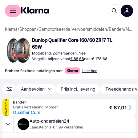
Voor shoppers
Voor bedrijven
Klarna
/
Shoppen
/
Gemotoriseerde Vervoersmiddelen
/
Banden
/
Motorbanden
Dunlop Qualifier Core 160/60 ZR17 TL 
69W
Motorband, Zomerbanden, Nee
Vergelijk prijzen vanaf
€ 85,68
naar
€ 178,68
Probeer flexibele betalingen met
Leer hoe
Aanbevolen
Prijs incl. levering
Tweedehands v
advertentie
Banden
€ 87,01
Gratis verzending
,
Morgen
Qualifier Core
Auto-onderdelen24
·
Laagste prijs
€ 1,99 verzending