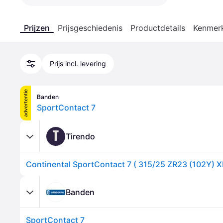
Prijzen
Prijsgeschiedenis
Productdetails
Kenmer
Prijs incl. levering
advertentie
Banden
SportContact 7
T
Tirendo
Banden
SportContact 7