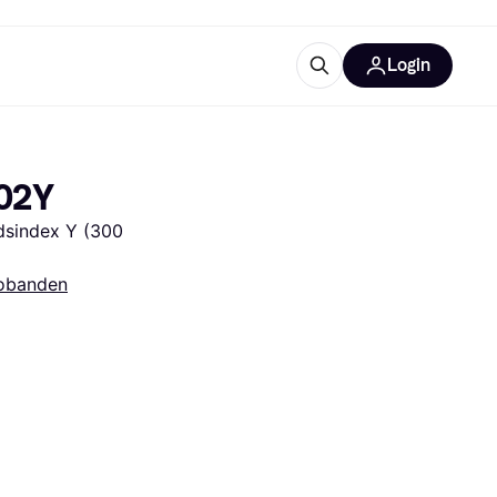
Login
ooruitrustingen
IM
102Y
sindex Y (300 
obanden
categorieën