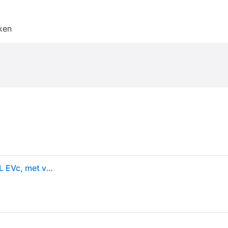
ken
Continental SportContact 7 ( 315/25 ZR23 (102Y) XL EVc, met velgrandbescherming )