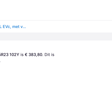
Continental SportContact 7 ( 315/25 ZR23 (102Y) XL EVc, met velgrandbescherming )
25R23 102Y
 is 
€ 383,80
. Dit is 
.