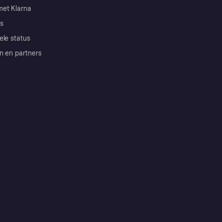
et Klarna
s
ele status
n en partners