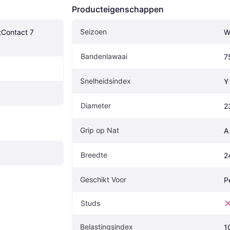
Producteigenschappen
Seizoen
tContact 7 
W
Bandenlawaai
7
Snelheidsindex
Y
Diameter
2
Grip op Nat
A
Breedte
2
Geschikt Voor
P
Studs
Belastingsindex
1