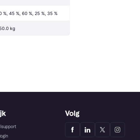
0 %, 45 %, 60 %, 25 %, 35 %
50.0 kg
jk
Volg
lsupport
login