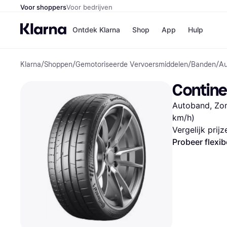
Voor shoppers
Voor bedrijven
Ontdek Klarna
Shop
App
Hulp
Klarna
/
Shoppen
/
Gemotoriseerde Vervoersmiddelen
/
Banden
/
Au
Winkels
MediaMark
B
Contine
Bol
B
Booking.c
B
Autoband, Zom
H&M
B
Kruidvat
km/h)
Vergelijk prij
Probeer flexib
Winkeloverzich