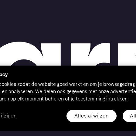
vacy
 cookies zodat de website goed werkt en om je browsegedrag 
n en analyseren. We delen ook gegevens met onze advertentie
euren op elk moment beheren of je toestemming intrekken.
Alles afwijzen
Al
wijzigen
eserved. Klarna Bank AB (publ). Sveavägen 46, 111 34