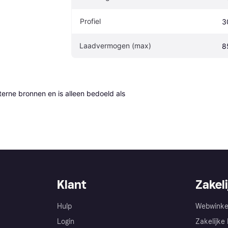
Profiel
3
Laadvermogen (max)
8
erne bronnen en is alleen bedoeld als 
Klant
Zakeli
Hulp
Webwinke
Login
Zakelijke 