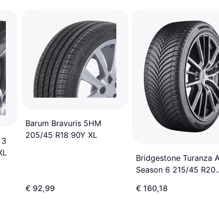
Barum Bravuris 5HM
205/45 R18 90Y XL
 3
XL
Bridgestone Turanza A
Season 6 215/45 R20
95W XL
€ 92,99
€ 160,18