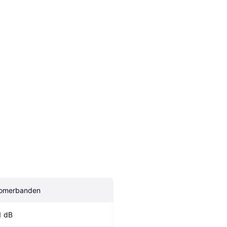
omerbanden
1 dB