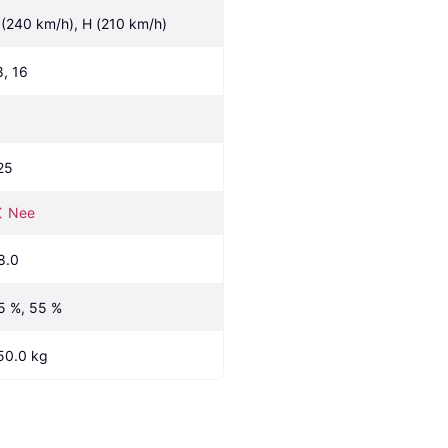
 (240 km/h), H (210 km/h)
8, 16
25
Nee
8.0
5 %, 55 %
50.0 kg