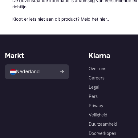
De bovenstaande informatie is afkomstig van verschillende ext
richtlijn.

Klopt er iets niet aan dit product? 
Meld het hier.
.
Markt
Klarna
Over ons
Nederland
Careers
Legal
Pers
Privacy
Veiligheid
Duurzaamheid
Doorverkopen