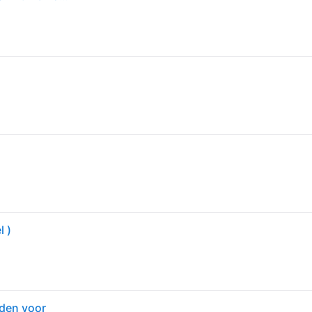
l )
den voor