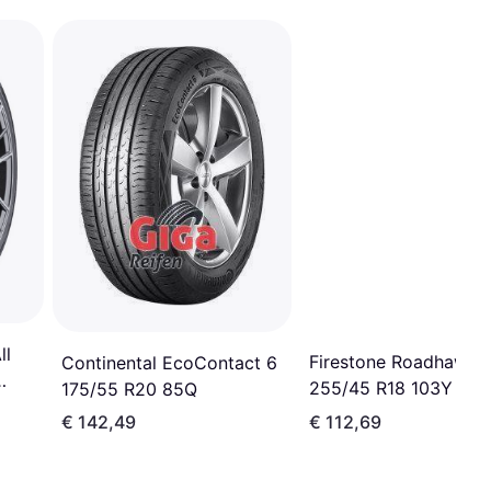
ll
Firestone Roadhawk 
Continental EcoContact 6
255/45 R18 103Y XL
175/55 R20 85Q
€ 142,49
€ 112,69