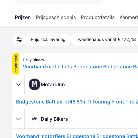
Prijzen
Prijsgeschiedenis
Productdetails
Kenmer
Prijs incl. levering
Tweedehands vanaf
€ 172,43
advertentie
Daily Bikers
M
MotardInn
Daily Bikers