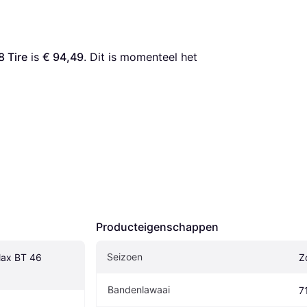
8 Tire
 is 
€ 94,49
. Dit is momenteel het 
Producteigenschappen
Seizoen
lax BT 46 
Z
Bandenlawaai
7