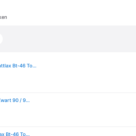
ken
Voorband motorfiets Bridgestone Bridgestone Battlax Bt-46 Touring Tl 51h - Noir
Bridgestone Battlax-bt46 51h Tl Touring Front Tire Zwart 90 / 90 / R18
Voorband motorfiets Bridgestone Bridgestone Battlax Bt-46 Touring Tl 51h - Noir