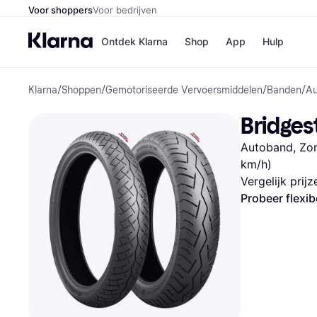
Voor shoppers
Voor bedrijven
Ontdek Klarna
Shop
App
Hulp
Klarna
/
Shoppen
/
Gemotoriseerde Vervoersmiddelen
/
Banden
/
Au
Winkels
Media
B
Bridges
Bol
B
Booki
B
Autoband, Zom
H&M
B
Kruidv
km/h)
Vergelijk prij
Probeer flexib
Winkelove