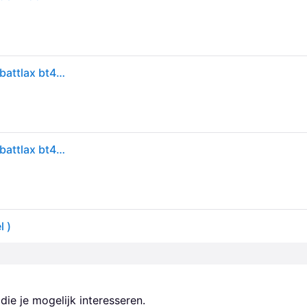
BRIDGESTONE buitenband "battlax bt46" tyre br.st. battlax bt46 90/90-18 51h tl fr.
BRIDGESTONE buitenband "battlax bt46" tyre br.st. battlax bt46 90/90-18 51h tl fr.
l )
ie je mogelijk interesseren.