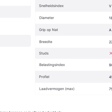
Snelheidsindex
V
Diameter
1
Grip op Nat
A
Breedte
2
Studs
Belastingsindex
9
Profiel
4
Laadvermogen (max)
7