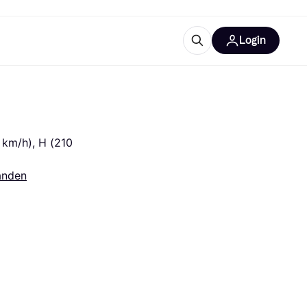
Login
trustingen
IM
km/h), H (210 
anden
gorieën