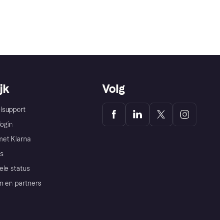
jk
Volg
lsupport
login
et Klarna
s
ele status
n en partners