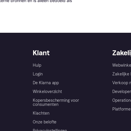
erne bronnen en is alleen bedoeld als 
Klant
Zakeli
Hulp
Webwinke
Login
Zakelijke 
De Klarna app
Verkoop m
Winkeloverzicht
Developer
Kopersbescherming voor
Operation
consumenten
Platforme
Klachten
Onze belofte
Privacyinstellingen