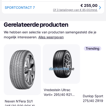
€ 255,00
SPORTCONTACT 7
Of 3 betalingen van € 85,00/mnd.
Gerelateerde producten
We hebben een selectie van producten samengesteld die je 
mogelijk interesseren.
Alles weergeven
Trending
Vredestein Ultrac
Vorti+ 295/40 R21
Dunlop Sport 
111Y
275/40 ZR19 
Nexen N'Fera SU1
245/30 R20 90Y XL