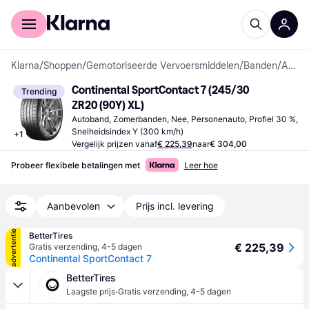
Voor shoppers
Voor bedrijven
Klarna
/
Shoppen
/
Gemotoriseerde Vervoersmiddelen
/
Banden
/
Autobanden
Continental SportContact 7 (245/30 
Trending
ZR20 (90Y) XL)
Autoband, Zomerbanden, Nee, Personenauto, Profiel 30 %, 
Snelheidsindex Y (300 km/h)
+
1
Vergelijk prijzen vanaf
€ 225,39
naar
€ 304,00
Probeer flexibele betalingen met
Leer hoe
Aanbevolen
Prijs incl. levering
advertentie
BetterTires
€ 225,39
Gratis verzending
,
4-5 dagen
Continental SportContact 7
BetterTires
·
Laagste prijs
Gratis verzending
,
4-5 dagen