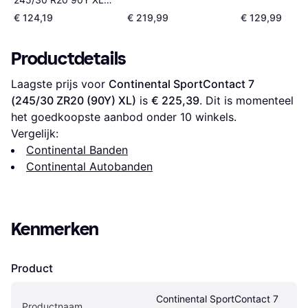
4PR RPB
€ 124,19
€ 219,99
€ 129,99
Productdetails
Laagste prijs voor 
Continental SportContact 7 
(245/30 ZR20 (90Y) XL)
 is 
€ 225,39
. Dit is momenteel 
het goedkoopste aanbod onder 
10
 winkels.
Vergelijk:
Continental Banden
Continental Autobanden
Kenmerken
Product
Continental SportContact 7 
Productnaam