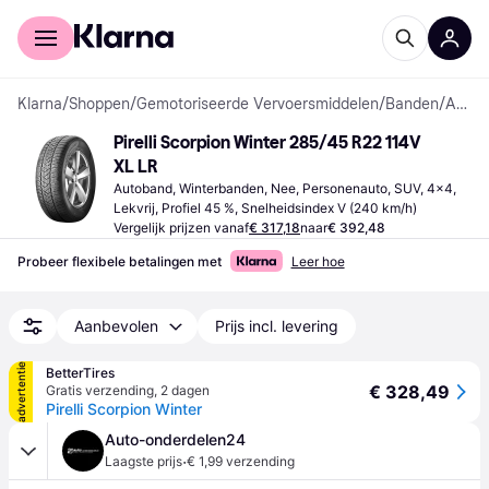
Voor shoppers
Voor bedrijven
Klarna
/
Shoppen
/
Gemotoriseerde Vervoersmiddelen
/
Banden
/
Autobanden
Pirelli Scorpion Winter 285/45 R22 114V 
XL LR
Autoband, Winterbanden, Nee, Personenauto, SUV, 4x4, 
Lekvrij, Profiel 45 %, Snelheidsindex V (240 km/h)
Vergelijk prijzen vanaf
€ 317,18
naar
€ 392,48
Probeer flexibele betalingen met
Leer hoe
Aanbevolen
Prijs incl. levering
advertentie
BetterTires
€ 328,49
Gratis verzending
,
2 dagen
Pirelli Scorpion Winter
Auto-onderdelen24
·
Laagste prijs
€ 1,99 verzending