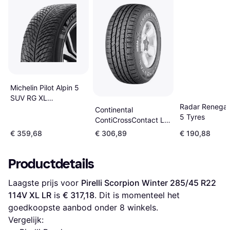
Michelin Pilot Alpin 5
SUV RG XL
Radar Renegad
Winterbanden
Continental
5 Tyres
ContiCrossContact LX
Sport 285/40 R22
€ 359,68
€ 306,89
€ 190,88
110Y XL LR
Productdetails
Laagste prijs voor 
Pirelli Scorpion Winter 285/45 R22 
114V XL LR
 is 
€ 317,18
. Dit is momenteel het 
goedkoopste aanbod onder 
8
 winkels.
Vergelijk: