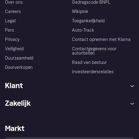
Over ons
Gedragscode BNPL
Careers
Wikipink
Legal
Toegankelijkheid
Pers
Auto-Track
Privacy
Contact opnemen met Klarna
Veiligheid
Contactgegevens voor
autoriteiten
Duurzaamheid
Raad van bestuur
Doorverkopen
Investeerdersrelaties
Klant
Hulp
Klachten
Zakelijk
Login
Onze belofte
Webwinkelsupport
Developers
De Klarna app
Privacyinstellingen
Zakelijke login
Operationele status
Markt
Winkeloverzicht
Je herroepingsrecht
Verkoop met Klarna
Platformen en partners
Kopersbescherming voor