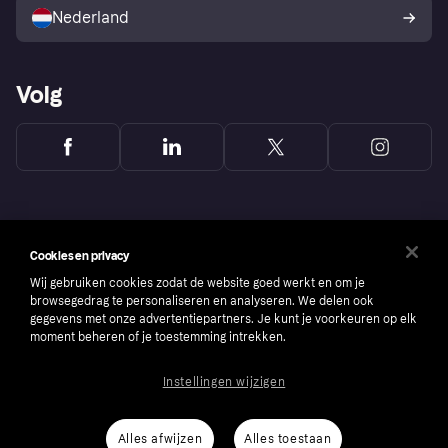
consumenten
Nederland
Volg
Cookies en privacy
Wij gebruiken cookies zodat de website goed werkt en om je
browsegedrag te personaliseren en analyseren. We delen ook
gegevens met onze advertentiepartners. Je kunt je voorkeuren op elk
moment beheren of je toestemming intrekken.
Instellingen wijzigen
Copyright © 2005-2026 Klarna Bank AB (publ). Headquarters: Stockholm, Sweden. All
rights reserved. Klarna Bank AB (publ). Sveavägen 46, 111 34 Stockholm. Organization
number: 556737-0431
Alles afwijzen
Alles toestaan