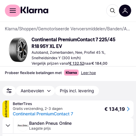
Voor shoppers
Voor bedrijven
Klarna
/
Shoppen
/
Gemotoriseerde Vervoersmiddelen
/
Banden
/
Autobanden
Continental PremiumContact 7 225/45 
R18 95Y XL EV
Autoband, Zomerbanden, Nee, Profiel 45 %, 
Snelheidsindex Y (300 km/h)
Vergelijk prijzen vanaf
€ 132,52
naar
€ 184,00
Probeer flexibele betalingen met
Leer hoe
Aanbevolen
Prijs incl. levering
advertentie
BetterTires
€ 134,19
Gratis verzending
,
2-3 dagen
Continental PremiumContact 7
Banden Pneus Online
Laagste prijs