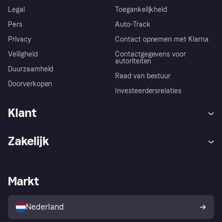
Legal
Toegankelijkheid
Pers
Auto-Track
Privacy
Contact opnemen met Klarna
Veiligheid
Contactgegevens voor
autoriteiten
Duurzaamheid
Raad van bestuur
Doorverkopen
Investeerdersrelaties
Klant
Hulp
Klachten
Zakelijk
Login
Onze belofte
Webwinkelsupport
Developers
De Klarna app
Privacyinstellingen
Zakelijke login
Operationele status
Markt
Winkeloverzicht
Je herroepingsrecht
Verkoop met Klarna
Platformen en partners
Kopersbescherming voor
consumenten
Nederland