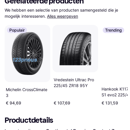
Gerelateerde producten
We hebben een selectie van producten samengesteld die je 
mogelijk interesseren.
Alles weergeven
Populair
Trending
Vredestein Ultrac Pro
225/45 ZR18 95Y
Hankook K117 
Michelin CrossClimate
S1 evo2 225/4
3
95Y XL RunFla
€ 94,69
€ 107,69
€ 131,59
Productdetails