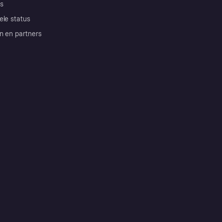
s
ele status
n en partners