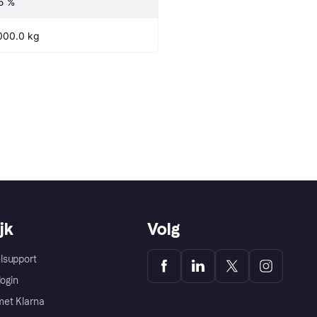
5 %
000.0 kg
jk
Volg
lsupport
login
et Klarna