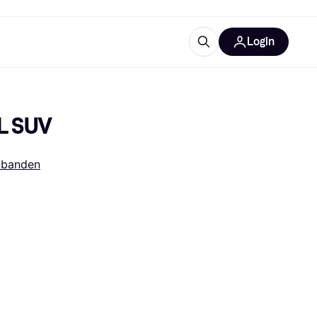
Login
trustingen
IM
XL SUV
obanden
gorieën