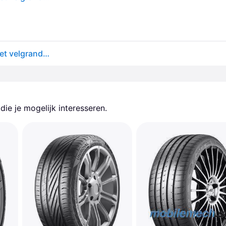
Nokian Hakka Black 3 ( 235/45 R21 101W XL SUV, met velgrandbescherming (MFS) )
ie je mogelijk interesseren.