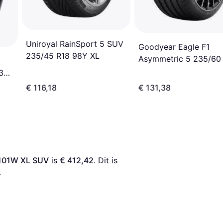
Uniroyal RainSport 5 SUV
Goodyear Eagle F1
235/45 R18 98Y XL
Asymmetric 5 235/60
103W
 325
€ 116,18
€ 131,38
 101W XL SUV
 is 
€ 412,42
. Dit is 
.