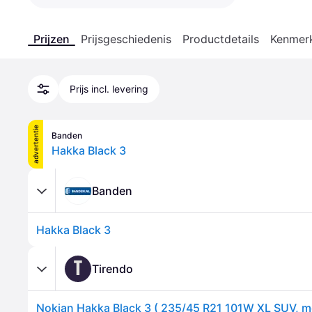
Prijzen
Prijsgeschiedenis
Productdetails
Kenmer
Prijs incl. levering
advertentie
Banden
Hakka Black 3
Banden
Hakka Black 3
T
Tirendo