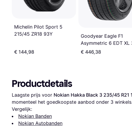
Michelin Pilot Sport 5
215/45 ZR18 93Y
Goodyear Eagle F1
Asymmetric 6 EDT XL
30 R23
€ 144,98
€ 446,38
Productdetails
Laagste prijs voor 
Nokian Hakka Black 3 235/45 R21
momenteel het goedkoopste aanbod onder 
3
 winkels
Vergelijk:
Nokian Banden
Nokian Autobanden