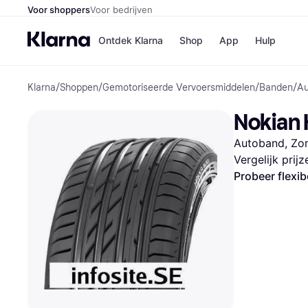
Voor shoppers
Voor bedrijven
Ontdek Klarna
Shop
App
Hulp
Klarna
/
Shoppen
/
Gemotoriseerde Vervoersmiddelen
/
Banden
/
Au
Winkels
Media
B
Nokian 
Bol
B
Booki
B
Autoband, Zom
H&M
B
Kruidv
Vergelijk prij
Probeer flexib
Winkelove