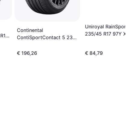
Uniroyal RainSport 5
Continental
235/45 R17 97Y XL
 R18
ContiSportContact 5 235
45R20 XL Zomerbanden
€ 196,26
€ 84,79