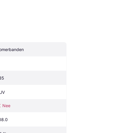
omerbanden
35
UV
Nee
08.0