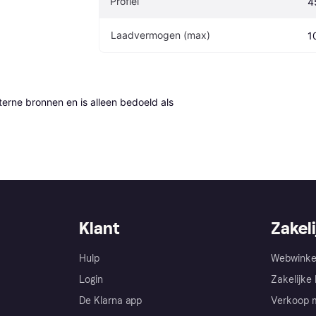
Profiel
4
Laadvermogen (max)
1
erne bronnen en is alleen bedoeld als 
Klant
Zakeli
Hulp
Webwinke
Login
Zakelijke 
De Klarna app
Verkoop m