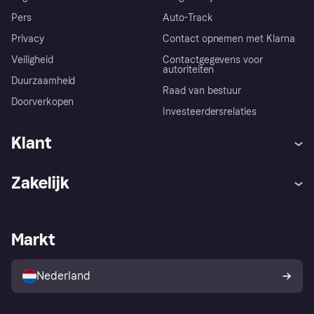
Pers
Auto-Track
Privacy
Contact opnemen met Klarna
Veiligheid
Contactgegevens voor
autoriteiten
Duurzaamheid
Raad van bestuur
Doorverkopen
Investeerdersrelaties
Klant
Hulp
Klachten
Zakelijk
Login
Onze belofte
Webwinkelsupport
Developers
De Klarna app
Privacyinstellingen
Zakelijke login
Operationele status
Markt
Winkeloverzicht
Je herroepingsrecht
Verkoop met Klarna
Platformen en partners
Kopersbescherming voor
consumenten
Nederland