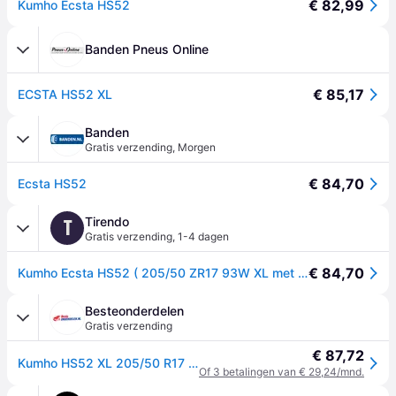
€ 82,99
Kumho Ecsta HS52
Banden Pneus Online
€ 85,17
ECSTA HS52 XL
Banden
Gratis verzending
,
Morgen
€ 84,70
Ecsta HS52
Tirendo
T
Gratis verzending
,
1-4 dagen
€ 84,70
Kumho Ecsta HS52 ( 205/50 ZR17 93W XL met wangbescherming (FSL) )
Besteonderdelen
Gratis verzending
€ 87,72
Kumho HS52 XL 205/50 R17 93W personenwagen Zomerbanden Banden 2329033
Of 3 betalingen van € 29,24/mnd.