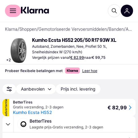
Voor shoppers
Voor bedrijven
Klarna
/
Shoppen
/
Gemotoriseerde Vervoersmiddelen
/
Banden
/
Autobanden
Kumho Ecsta HS52 205/50 R17 93W XL
Autoband, Zomerbanden, Nee, Profiel 50 %, 
Snelheidsindex W (270 km/h)
Vergelijk prijzen vanaf
€ 82,99
naar
€ 99,75
+
2
Probeer flexibele betalingen met
Leer hoe
Aanbevolen
Prijs incl. levering
advertentie
BetterTires
€ 82,99
Gratis verzending
,
2-3 dagen
Kumho Ecsta HS52
BetterTires
·
Laagste prijs
Gratis verzending
,
2-3 dagen