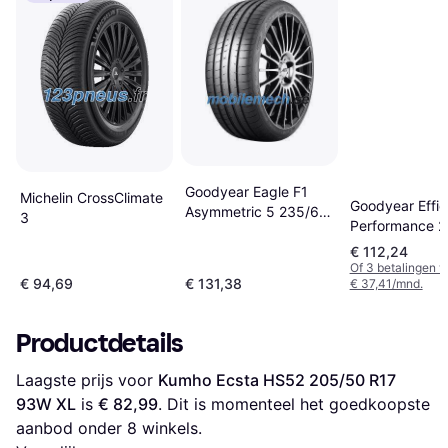
Goodyear Eagle F1
Michelin CrossClimate
Goodyear Effic
Asymmetric 5 235/60
3
Performance 2
R18 103W
205/50 R17 9
€ 112,24
Of 3 betalingen 
€ 94,69
€ 131,38
€ 37,41/mnd.
Productdetails
Laagste prijs voor 
Kumho Ecsta HS52 205/50 R17 
93W XL
 is 
€ 82,99
. Dit is momenteel het goedkoopste 
aanbod onder 
8
 winkels.