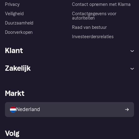
Privacy
Contact opnemen met Klarna
Veiligheid
Contactgegevens voor
autoriteiten
Duurzaamheid
Raad van bestuur
Doorverkopen
Investeerdersrelaties
Klant
Hulp
Klachten
Zakelijk
Login
Onze belofte
Webwinkelsupport
Developers
De Klarna app
Privacyinstellingen
Zakelijke login
Operationele status
Markt
Winkeloverzicht
Je herroepingsrecht
Verkoop met Klarna
Platformen en partners
Kopersbescherming voor
consumenten
Nederland
Volg