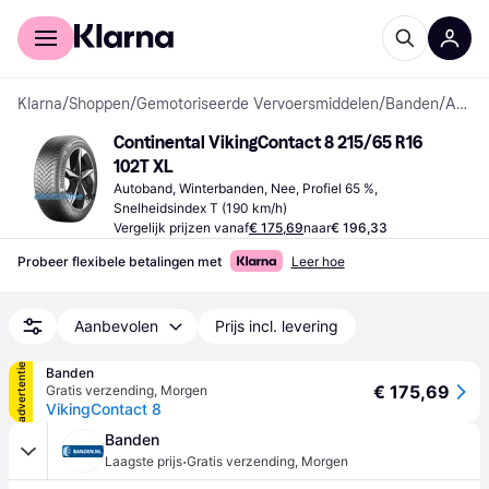
Voor shoppers
Voor bedrijven
Klarna
/
Shoppen
/
Gemotoriseerde Vervoersmiddelen
/
Banden
/
Autobanden
Continental VikingContact 8 215/65 R16 
102T XL
Autoband, Winterbanden, Nee, Profiel 65 %, 
Snelheidsindex T (190 km/h)
Vergelijk prijzen vanaf
€ 175,69
naar
€ 196,33
Probeer flexibele betalingen met
Leer hoe
Aanbevolen
Prijs incl. levering
advertentie
Banden
€ 175,69
Gratis verzending
,
Morgen
VikingContact 8
Banden
·
Laagste prijs
Gratis verzending
,
Morgen