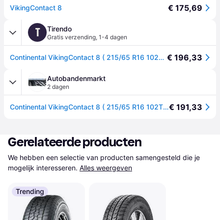
€ 175,69
VikingContact 8
Tirendo
T
Gratis verzending
,
1-4 dagen
€ 196,33
Continental VikingContact 8 ( 215/65 R16 102T XL EVc, Nordic compound )
Autobandenmarkt
2 dagen
€ 191,33
Continental VikingContact 8 ( 215/65 R16 102T XL EVc, Nordic compound )
Gerelateerde producten
We hebben een selectie van producten samengesteld die je 
mogelijk interesseren.
Alles weergeven
Trending