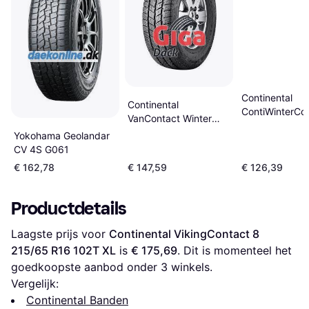
Continental
Continental
ContiWinterCo
VanContact Winter
TS 870 P 215/
215/65 R16 106T
Yokohama Geolandar
98T
CV 4S G061
€ 162,78
€ 147,59
€ 126,39
Productdetails
Laagste prijs voor 
Continental VikingContact 8 
215/65 R16 102T XL
 is 
€ 175,69
. Dit is momenteel het 
goedkoopste aanbod onder 
3
 winkels.
Vergelijk:
Continental Banden