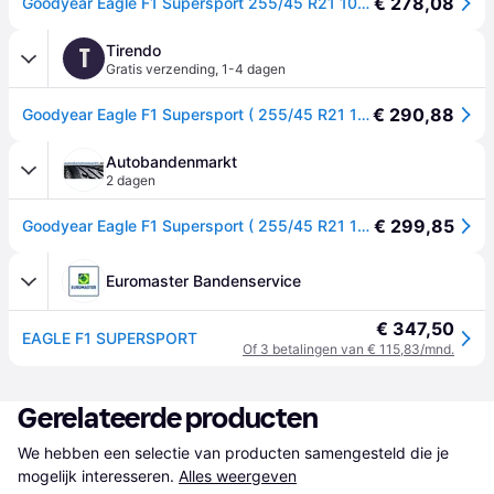
€ 278,08
Goodyear Eagle F1 Supersport 255/45 R21 106Y personenwagen Zomerbanden Banden 580136
Tirendo
T
Gratis verzending
,
1-4 dagen
€ 290,88
Goodyear Eagle F1 Supersport ( 255/45 R21 106Y XL NE0 )
Autobandenmarkt
2 dagen
€ 299,85
Goodyear Eagle F1 Supersport ( 255/45 R21 106Y XL NE0 )
Euromaster Bandenservice
€ 347,50
EAGLE F1 SUPERSPORT
Of 3 betalingen van € 115,83/mnd.
Gerelateerde producten
We hebben een selectie van producten samengesteld die je 
mogelijk interesseren.
Alles weergeven