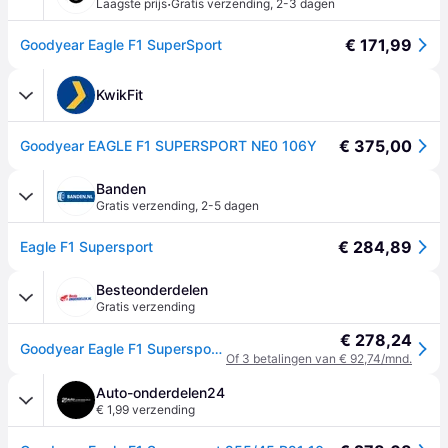
·
Laagste prijs
Gratis verzending
,
2-3 dagen
€ 171,99
Goodyear Eagle F1 SuperSport
KwikFit
€ 375,00
Goodyear EAGLE F1 SUPERSPORT NE0 106Y
Banden
Gratis verzending
,
2-5 dagen
€ 284,89
Eagle F1 Supersport
Besteonderdelen
Gratis verzending
€ 278,24
Goodyear Eagle F1 Supersport 255/45 R21 106Y personenwagen Zomerbanden Banden 580136
Of 3 betalingen van € 92,74/mnd.
Auto-onderdelen24
€ 1,99 verzending