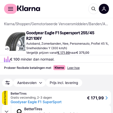
Voor shoppers
Voor bedrijven
Klarna
/
Shoppen
/
Gemotoriseerde Vervoersmiddelen
/
Banden
/
Autobanden
Goodyear Eagle F1 Supersport 255/45 
R21 106Y
Autoband, Zomerbanden, Nee, Personenauto, Profiel 45 %, 
Snelheidsindex Y (300 km/h)
+
1
Vergelijk prijzen vanaf
€ 171,99
naar
€ 375,00
€ 100
 minder dan normaal.
Probeer flexibele betalingen met
Leer hoe
Aanbevolen
Prijs incl. levering
advertentie
BetterTires
€ 171,99
Gratis verzending
,
2-3 dagen
Goodyear Eagle F1 SuperSport
BetterTires