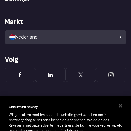
Login
Onze belofte
Webwinkelsupport
Developers
De Klarna app
Privacyinstellingen
Zakelijke login
Operationele status
Markt
Winkeloverzicht
Je herroepingsrecht
Verkoop met Klarna
Platformen en partners
Kopersbescherming voor
consumenten
Nederland
Volg
Cookies en privacy
Wij gebruiken cookies zodat de website goed werkt en om je
browsegedrag te personaliseren en analyseren. We delen ook
gegevens met onze advertentiepartners. Je kunt je voorkeuren op elk
moment beheren of je toestemming intrekken.