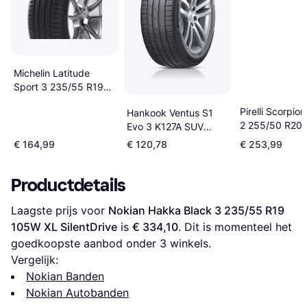
Michelin Latitude
Sport 3 235/55 R19
101W AO
Pirelli Scorpio
Hankook Ventus S1
2 255/50 R20
Evo 3 K127A SUV
XL
235/55 ZR19 105W
€ 164,99
€ 120,78
€ 253,99
XL 4PR
Productdetails
Laagste prijs voor 
Nokian Hakka Black 3 235/55 R19 
105W XL SilentDrive
 is 
€ 334,10
. Dit is momenteel het 
goedkoopste aanbod onder 
3
 winkels.
Vergelijk:
Nokian Banden
Nokian Autobanden