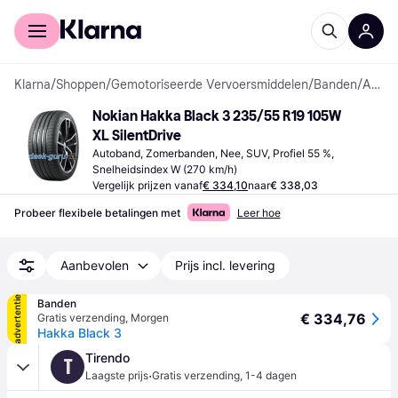
Voor shoppers
Voor bedrijven
Klarna
/
Shoppen
/
Gemotoriseerde Vervoersmiddelen
/
Banden
/
Autobanden
Nokian Hakka Black 3 235/55 R19 105W 
XL SilentDrive
Autoband, Zomerbanden, Nee, SUV, Profiel 55 %, 
Snelheidsindex W (270 km/h)
Vergelijk prijzen vanaf
€ 334,10
naar
€ 338,03
Probeer flexibele betalingen met
Leer hoe
Aanbevolen
Prijs incl. levering
advertentie
Banden
€ 334,76
Gratis verzending
,
Morgen
Hakka Black 3
Tirendo
T
·
Laagste prijs
Gratis verzending
,
1-4 dagen