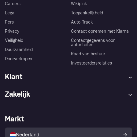
Careers
Wikipink
Legal
Toegankelijkheid
Pers
Auto-Track
Privacy
Contact opnemen met Klarna
Veiligheid
Contactgegevens voor
autoriteiten
Duurzaamheid
Raad van bestuur
Doorverkopen
Investeerdersrelaties
Klant
Hulp
Klachten
Zakelijk
Login
Onze belofte
Webwinkelsupport
Developers
De Klarna app
Privacyinstellingen
Zakelijke login
Operationele status
Markt
Winkeloverzicht
Je herroepingsrecht
Verkoop met Klarna
Platformen en partners
Kopersbescherming voor
consumenten
Nederland