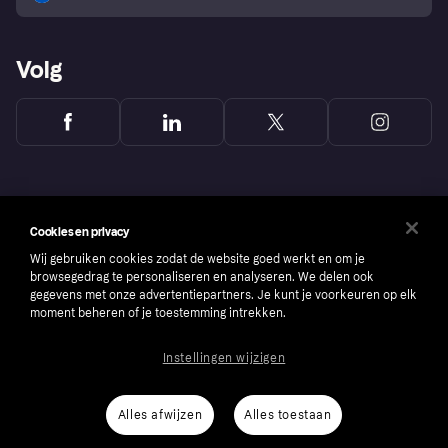
Volg
Cookies en privacy
Wij gebruiken cookies zodat de website goed werkt en om je
browsegedrag te personaliseren en analyseren. We delen ook
gegevens met onze advertentiepartners. Je kunt je voorkeuren op elk
moment beheren of je toestemming intrekken.
Instellingen wijzigen
Copyright © 2005-2026 Klarna Bank AB (publ). Headquarters: Stockholm, Sweden. All
rights reserved. Klarna Bank AB (publ). Sveavägen 46, 111 34 Stockholm. Organization
number: 556737-0431
Alles afwijzen
Alles toestaan
Cookies
Klarna.com