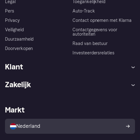
Legal
Toegankelijkheid
Pers
Auto-Track
Privacy
Contact opnemen met Klarna
Veiligheid
Contactgegevens voor
autoriteiten
Duurzaamheid
Raad van bestuur
Doorverkopen
Investeerdersrelaties
Klant
Hulp
Klachten
Zakelijk
Login
Onze belofte
Webwinkelsupport
Developers
De Klarna app
Privacyinstellingen
Zakelijke login
Operationele status
Markt
Winkeloverzicht
Je herroepingsrecht
Verkoop met Klarna
Platformen en partners
Kopersbescherming voor
consumenten
Nederland