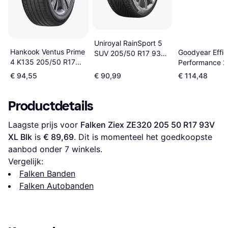
Uniroyal RainSport 5
Hankook Ventus Prime
Goodyear Effic
SUV 205/50 R17 93V
4 K135 205/50 R17
Performance 2
XL
89V
205/50 R17 8
€ 94,55
€ 90,99
€ 114,48
Productdetails
Laagste prijs voor 
Falken Ziex ZE320 205 50 R17 93V 
XL Blk
 is 
€ 89,69
. Dit is momenteel het goedkoopste 
aanbod onder 
7
 winkels.
Vergelijk:
Falken Banden
Falken Autobanden