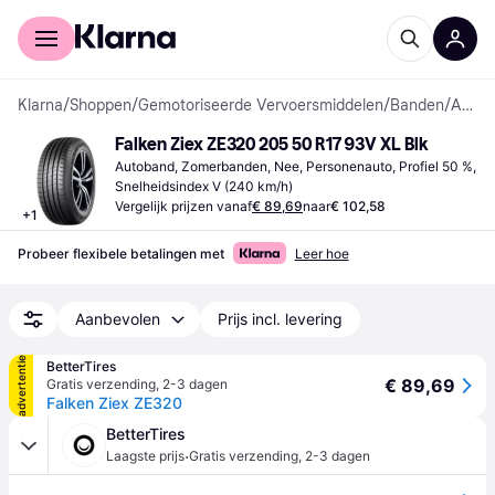
Voor shoppers
Voor bedrijven
Klarna
/
Shoppen
/
Gemotoriseerde Vervoersmiddelen
/
Banden
/
Autobanden
Falken Ziex ZE320 205 50 R17 93V XL Blk
Autoband, Zomerbanden, Nee, Personenauto, Profiel 50 %, 
Snelheidsindex V (240 km/h)
Vergelijk prijzen vanaf
€ 89,69
naar
€ 102,58
+
1
Probeer flexibele betalingen met
Leer hoe
Aanbevolen
Prijs incl. levering
advertentie
BetterTires
€ 89,69
Gratis verzending
,
2-3 dagen
Falken Ziex ZE320
BetterTires
·
Laagste prijs
Gratis verzending
,
2-3 dagen