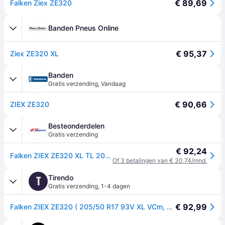
€ 89,69
Falken Ziex ZE320
Banden Pneus Online
€ 95,37
Ziex ZE320 XL
Banden
Gratis verzending
,
Vandaag
€ 90,66
ZIEX ZE320
Besteonderdelen
Gratis verzending
€ 92,24
Falken ZIEX ZE320 XL TL 205/50 R17 93V personenwagen Zomerbanden Banden 358170
Of 3 betalingen van € 30,74/mnd.
Tirendo
T
Gratis verzending
,
1-4 dagen
€ 92,99
Falken ZIEX ZE320 ( 205/50 R17 93V XL VCm, met velgrandbescherming (MFS) BLK )