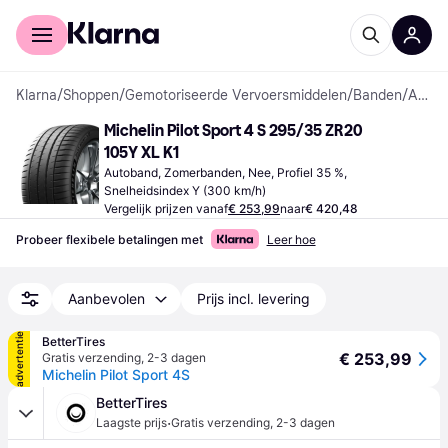
Voor shoppers
Voor bedrijven
Klarna
/
Shoppen
/
Gemotoriseerde Vervoersmiddelen
/
Banden
/
Autobanden
Michelin Pilot Sport 4 S 295/35 ZR20 
105Y XL K1
Autoband, Zomerbanden, Nee, Profiel 35 %, 
Snelheidsindex Y (300 km/h)
Vergelijk prijzen vanaf
€ 253,99
naar
€ 420,48
Probeer flexibele betalingen met
Leer hoe
Aanbevolen
Prijs incl. levering
advertentie
BetterTires
€ 253,99
Gratis verzending
,
2-3 dagen
Michelin Pilot Sport 4S
BetterTires
·
Laagste prijs
Gratis verzending
,
2-3 dagen