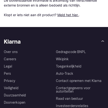
De bovenstaande informatie is afkomstig van verschillende 
externe bronnen en is alleen bedoeld als richtlijn.

Klopt er iets niet aan dit product? 
Meld het hier.
.
Klarna
Over ons
Gedragscode BNPL
Careers
Wikipink
Legal
Toegankelijkheid
Pers
Auto-Track
Privacy
Contact opnemen met Klarna
Veiligheid
Contactgegevens voor
autoriteiten
Duurzaamheid
Raad van bestuur
Doorverkopen
Investeerdersrelaties