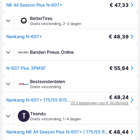
€ 47,33
NK All Season Plus N-607+
BetterTires
Gratis verzending
,
2-3 dagen
€ 48,39
Nankang N-607+
Banden Pneus Online
€ 55,64
N-607 Plus 3PMSF
Besteonderdelen
Gratis verzending
€ 48,24
Nankang N-607+ 175/55 R15 77H personenwagen All-season banden Banden JC355
Of 3 betalingen van € 16,08/mnd.
Tirendo
T
Gratis verzending
,
1-4 dagen
€ 48,44
Nankang NK All Season Plus N-607+ ( 175/55 R15 77H )