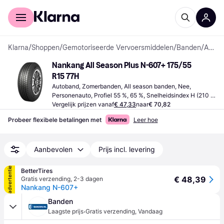
Voor shoppers
Voor bedrijven
Klarna
/
Shoppen
/
Gemotoriseerde Vervoersmiddelen
/
Banden
/
Autobanden
Nankang All Season Plus N-607+ 175/55 
R15 77H
Autoband, Zomerbanden, All season banden, Nee, 
Personenauto, Profiel 55 %, 65 %, Snelheidsindex H (210 
km/h)
Vergelijk prijzen vanaf
€ 47,33
naar
€ 70,82
Probeer flexibele betalingen met
Leer hoe
Aanbevolen
Prijs incl. levering
advertentie
BetterTires
€ 48,39
Gratis verzending
,
2-3 dagen
Nankang N-607+
Banden
·
Laagste prijs
Gratis verzending
,
Vandaag