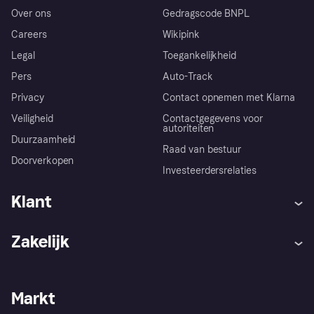
Over ons
Gedragscode BNPL
Careers
Wikipink
Legal
Toegankelijkheid
Pers
Auto-Track
Privacy
Contact opnemen met Klarna
Veiligheid
Contactgegevens voor
autoriteiten
Duurzaamheid
Raad van bestuur
Doorverkopen
Investeerdersrelaties
Klant
Hulp
Klachten
Zakelijk
Login
Onze belofte
Webwinkelsupport
Developers
De Klarna app
Privacyinstellingen
Zakelijke login
Operationele status
Markt
Winkeloverzicht
Je herroepingsrecht
Verkoop met Klarna
Platformen en partners