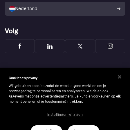
Kopersbescherming voor
consumenten
Nederland
Volg
Cookies en privacy
Wij gebruiken cookies zodat de website goed werkt en om je
browsegedrag te personaliseren en analyseren. We delen ook
gegevens met onze advertentiepartners. Je kunt je voorkeuren op elk
moment beheren of je toestemming intrekken.
Instellingen wijzigen
Copyright © 2005-2026 Klarna Bank AB (publ). Headquarters: Stockholm, Sweden. All
rights reserved. Klarna Bank AB (publ). Sveavägen 46, 111 34 Stockholm. Organization
number: 556737-0431