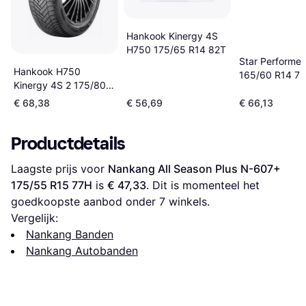
Hankook Kinergy 4S
H750 175/65 R14 82T
Star Performer
Hankook H750
165/60 R14 7
Kinergy 4S 2 175/80
R14 88T 4PR
€ 68,38
€ 56,69
€ 66,13
Productdetails
Laagste prijs voor 
Nankang All Season Plus N-607+ 
175/55 R15 77H
 is 
€ 47,33
. Dit is momenteel het 
goedkoopste aanbod onder 
7
 winkels.
Vergelijk:
Nankang Banden
Nankang Autobanden