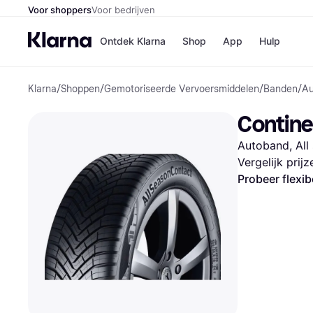
Voor shoppers
Voor bedrijven
Ontdek Klarna
Shop
App
Hulp
Klarna
/
Shoppen
/
Gemotoriseerde Vervoersmiddelen
/
Banden
/
Au
Winkels
Media
B
Contine
Bol
B
Booki
B
Autoband, All
H&M
B
Kruidv
Vergelijk prij
Probeer flexib
Winkelove