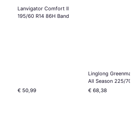
Lanvigator Comfort II
195/60 R14 86H Band
Linglong Greenmax V
All Season 225/70R15
€ 50,99
€ 68,38