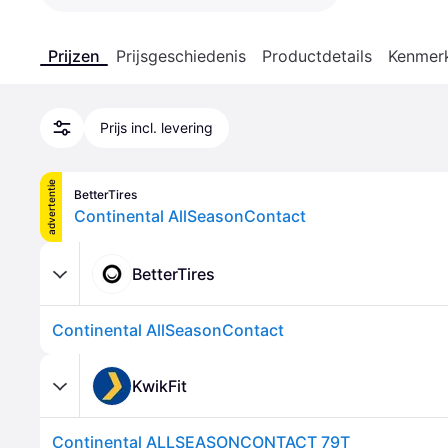
Prijzen
Prijsgeschiedenis
Productdetails
Kenmer
Prijs incl. levering
advertentie
BetterTires
Continental AllSeasonContact
BetterTires
Continental AllSeasonContact
KwikFit
Continental ALLSEASONCONTACT 79T