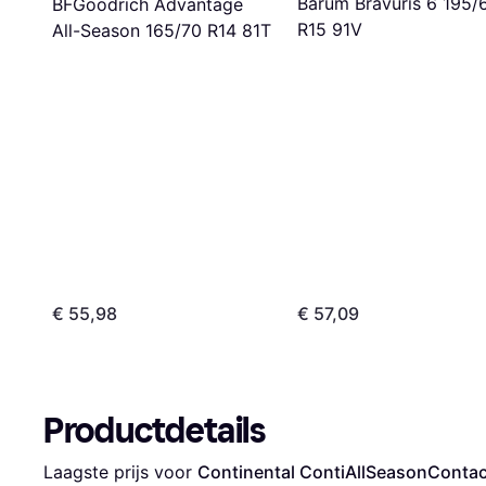
Barum Bravuris 6 195/
BFGoodrich Advantage
R15 91V
All-Season 165/70 R14 81T
€ 55,98
€ 57,09
Productdetails
Laagste prijs voor 
Continental ContiAllSeasonContac