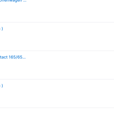
Continental AllSeasonContact 165/65 R14 79T personenwagen All-season banden Banden 0358812
 )
Vierseizoenenbanden CONTINENTAL AllSeasonContact 165/65R14 79T
 )