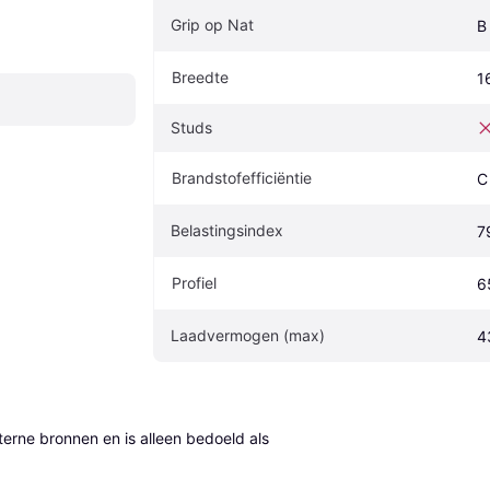
Grip op Nat
B
Breedte
1
Studs
Brandstofefficiëntie
C
Belastingsindex
7
Profiel
6
Laadvermogen (max)
4
erne bronnen en is alleen bedoeld als 