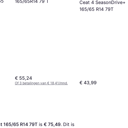
65
165/65R14 79 T
Ceat 4 SeasonDrive+
165/65 R14 79T
€ 55,24
€ 43,99
Of 3 betalingen van € 18,41/mnd.
t 165/65 R14 79T
 is 
€ 75,49
. Dit is 