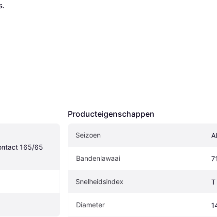
s.
Producteigenschappen
Seizoen
A
ntact 165/65 
Bandenlawaai
7
Snelheidsindex
T
Diameter
1