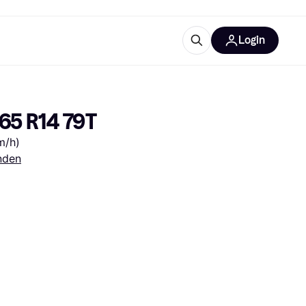
Login
trustingen
IM
65 R14 79T
m/h)
nden
gorieën