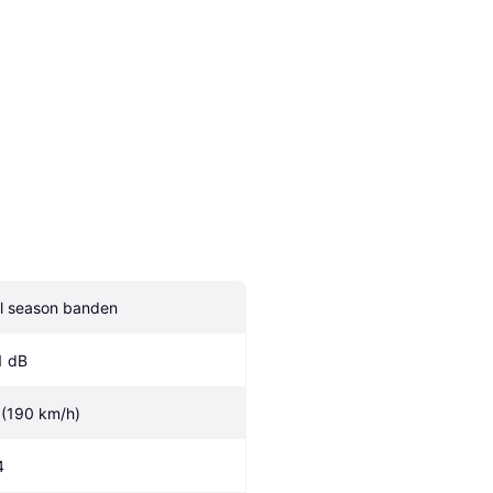
ll season banden
1 dB
 (190 km/h)
4