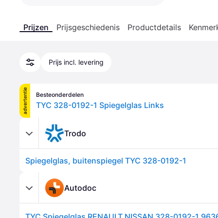
Prijzen
Prijsgeschiedenis
Productdetails
Kenmer
Prijs incl. levering
advertentie
Besteonderdelen
TYC 328-0192-1 Spiegelglas Links
Trodo
Spiegelglas, buitenspiegel TYC 328-0192-1
Autodoc