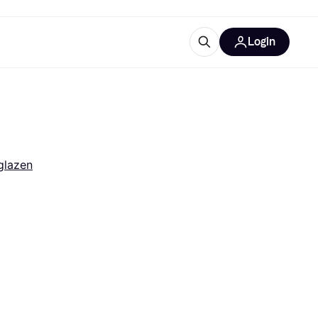
Login
trustingen
IM
lglazen
gorieën