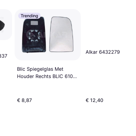
Trending
Alkar 6432279
837
Blic Spiegelglas Met
Houder Rechts BLIC 6102-
02-1291996P
€ 8,87
€ 12,40