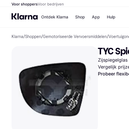
Voor shoppers
Voor bedrijven
Ontdek Klarna
Shop
App
Hulp
Klarna
/
Shoppen
/
Gemotoriseerde Vervoersmiddelen
/
Voertuigon
Winkels
Media
B
TYC Spi
Bol
B
Booki
B
Zijspiegelglas
H&M
B
Kruidv
Vergelijk prij
Probeer flexib
Winkelove