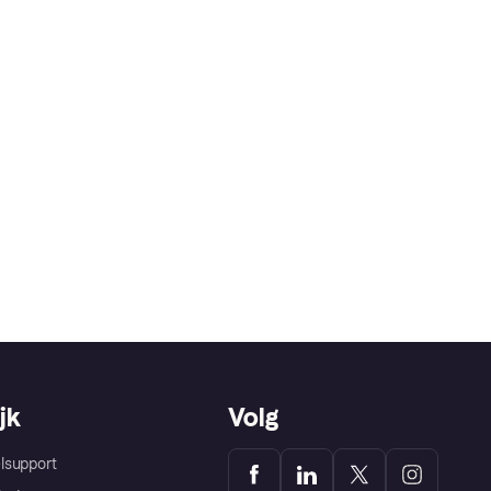
jk
Volg
lsupport