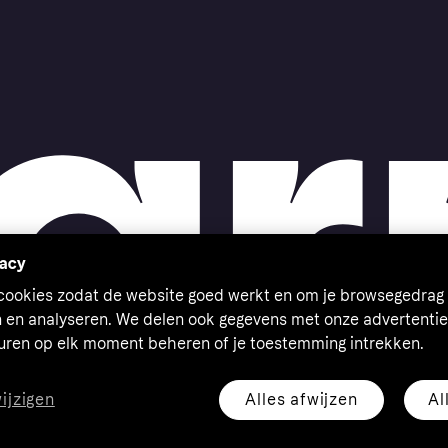
vacy
 cookies zodat de website goed werkt en om je browsegedrag 
n en analyseren. We delen ook gegevens met onze advertentie
euren op elk moment beheren of je toestemming intrekken.
Alles afwijzen
Al
wijzigen
eserved. Klarna Bank AB (publ). Sveavägen 46, 111 34