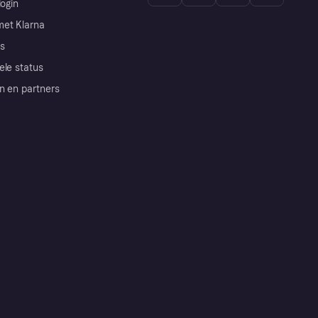
login
et Klarna
s
ele status
n en partners