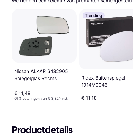
We hebben een selectie van producten samengesteld d
Trending
Nissan ALKAR 6432905
Ridex Buitenspiegel
Spiegelglas Rechts
1914M0046
€ 11,48
€ 11,18
Of 3 betalingen van € 3,82/mnd.
Productdetails