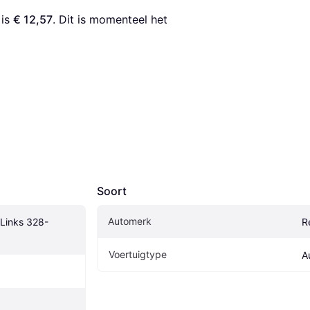
 is 
€ 12,57
. Dit is momenteel het 
Soort
Automerk
Links 328-
R
Voertuigtype
A