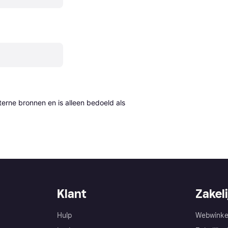
erne bronnen en is alleen bedoeld als 
Klant
Zakeli
Hulp
Webwinke