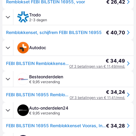
€ 26,42
Remblokset FEBI BILSTEIN 16955, voor
Trodo
2-3 dagen
€ 40,70
Remblokkenset, schijfrem FEBI BILSTEIN 16955
Autodoc
€ 34,49
FEBI BILSTEIN Remblokkenset FORD 16955 2005987,2391870,2511669 BK212K021AB,2006028,BK212K021AA,BK312K021AC,BK312K021AE,1763915,1916326,2162266
Of 3 betalingen van € 11,49/mnd.
Besteonderdelen
€ 9,95 verzending
€ 34,24
FEBI BILSTEIN 16955 Remblokkenset Vooras, Incl. slijtage waarschuwingscontact, Met bevestigingsmatriaal
Of 3 betalingen van € 11,41/mnd.
Auto-onderdelen24
€ 9,95 verzending
€ 34,28
FEBI BILSTEIN 16955 Remblokkenset Vooras, Incl. slijtage waarschuwingscontact, Met bevestigingsmatriaal