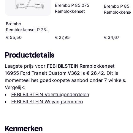
Brembo P 85 075
Brembo P 85 
Remblokkenset
Remblokkense
Brembo
Remblokkenset P 23
182 Met Akoestische
€ 55,50
€ 27,95
€ 34,67
Slijtagewaarschuwing
Productdetails
Laagste prijs voor 
FEBI BILSTEIN Remblokkenset 
16955 Ford Transit Custom V362
 is 
€ 26,42
. Dit is 
momenteel het goedkoopste aanbod onder 
7
 winkels.
Vergelijk:
FEBI BILSTEIN Voertuigonderdelen
FEBI BILSTEIN Wrijvingsremmen
Kenmerken