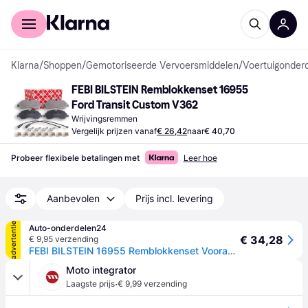
Voor shoppers
Voor bedrijven
Klarna
/
Shoppen
/
Gemotoriseerde Vervoersmiddelen
/
Voertuigonder
FEBI BILSTEIN Remblokkenset 16955 
Ford Transit Custom V362
Wrijvingsremmen
Vergelijk prijzen vanaf
€ 26,42
naar
€ 40,70
Probeer flexibele betalingen met
Leer hoe
Aanbevolen
Prijs incl. levering
advertentie
Auto-onderdelen24
€ 34,28
€ 9,95 verzending
FEBI BILSTEIN 16955 Remblokkenset Vooras, Incl. slijtage waarschuwingscontact, Met bevestigingsmatriaal
Moto integrator
·
Laagste prijs
€ 9,99 verzending