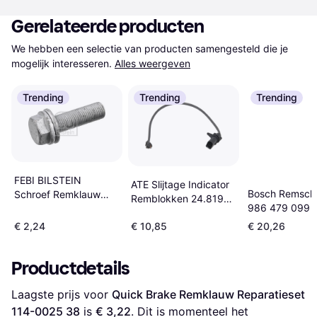
Gerelateerde producten
We hebben een selectie van producten samengesteld die je 
mogelijk interesseren.
Alles weergeven
Trending
Trending
Trending
FEBI BILSTEIN
ATE Slijtage Indicator
Bosch Remschi
Schroef Remklauw
Remblokken 24.8190-
986 479 099 A
Vooras AUDI A6 C7
0984.2
€ 2,24
€ 10,85
€ 20,26
Productdetails
Laagste prijs voor 
Quick Brake Remklauw Reparatieset 
114-0025 38
 is 
€ 3,22
. Dit is momenteel het 