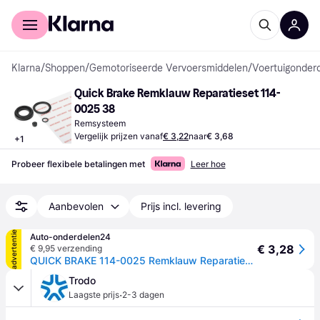
Voor shoppers
Voor bedrijven
Klarna
/
Shoppen
/
Gemotoriseerde Vervoersmiddelen
/
Voertuigonder
Quick Brake Remklauw Reparatieset 114-
0025 38
Remsysteem
Vergelijk prijzen vanaf
€ 3,22
naar
€ 3,68
+
1
Probeer flexibele betalingen met
Leer hoe
Aanbevolen
Prijs incl. levering
advertentie
Auto-onderdelen24
€ 3,28
€ 9,95 verzending
QUICK BRAKE 114-0025 Remklauw Reparatieset
Trodo
·
Laagste prijs
2-3 dagen