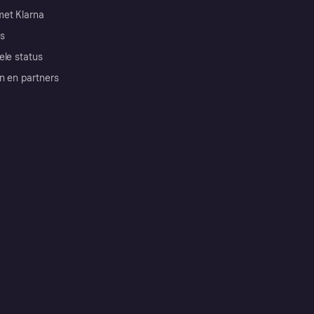
et Klarna
s
ele status
n en partners