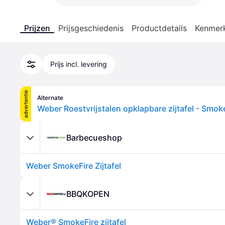
Prijzen
Prijsgeschiedenis
Productdetails
Kenmer
Prijs incl. levering
advertentie
Alternate
Weber Roestvrijstalen opklapbare zijtafel - Smo
Barbecueshop
Weber SmokeFire Zijtafel
BBQKOPEN
Weber® SmokeFire zijtafel