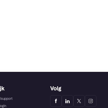
jk
Volg
lsupport
login