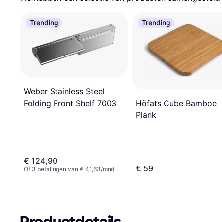
Trending
Trending
Weber Stainless Steel
Höfats Cube Bamboe
Folding Front Shelf 7003
Plank
€ 124,90
€ 59
Of 3 betalingen van € 41,63/mnd.