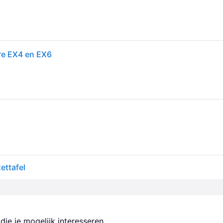
ire EX4 en EX6
ettafel
ie je mogelijk interesseren.