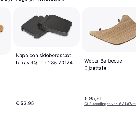
Napoleon sidebordssæt
Weber Barbecue
t/TravelQ Pro 285 70124
Bijzettafel
€ 95,61
€ 52,95
Of 3 betalingen van € 31,87/m