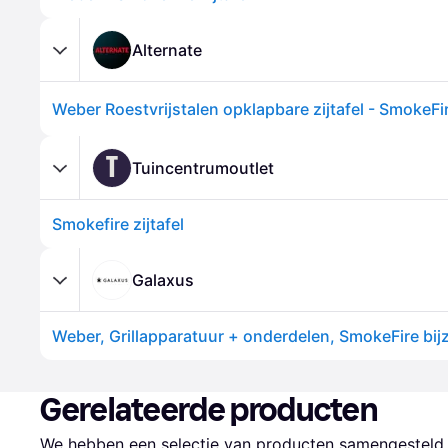
Alternate
Weber Roestvrijstalen opklapbare zijtafel - SmokeF
T
Tuincentrumoutlet
Smokefire zijtafel
Galaxus
Weber, Grillapparatuur + onderdelen, SmokeFire bijz
Gerelateerde producten
We hebben een selectie van producten samengesteld d