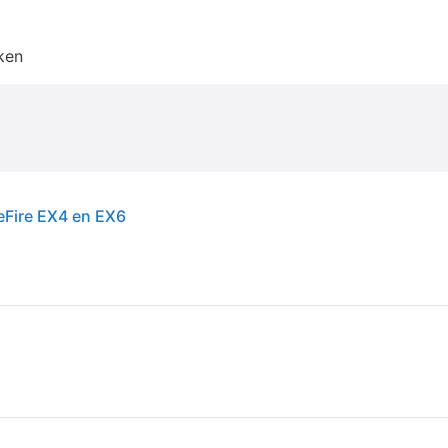
ken
keFire EX4 en EX6