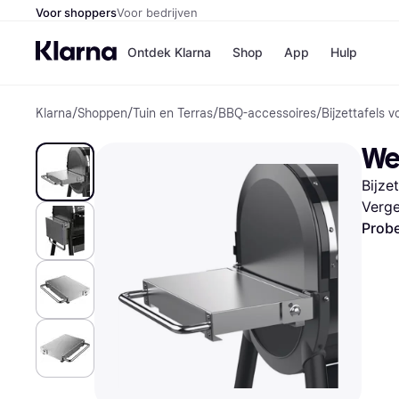
Voor shoppers
Voor bedrijven
Ontdek Klarna
Shop
App
Hulp
Klarna
/
Shoppen
/
Tuin en Terras
/
BBQ-accessoires
/
Bijzettafels 
Winkels
Media
B
We
Bol
B
Booki
B
Bijze
H&M
B
Kruidv
Verge
Probe
Winkelove