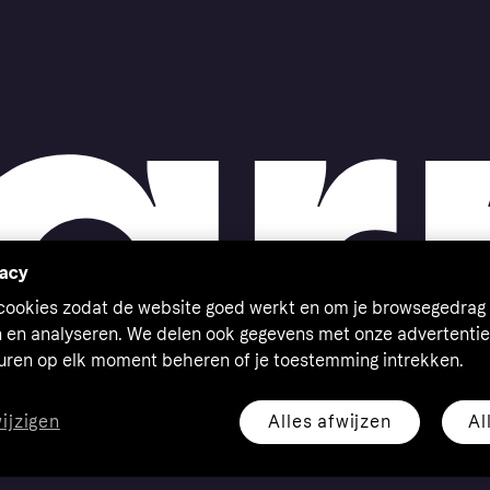
vacy
 cookies zodat de website goed werkt en om je browsegedrag 
n en analyseren. We delen ook gegevens met onze advertentie
euren op elk moment beheren of je toestemming intrekken.
Alles afwijzen
Al
wijzigen
eserved. Klarna Bank AB (publ). Sveavägen 46, 111 34