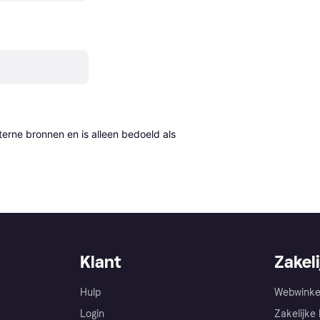
erne bronnen en is alleen bedoeld als 
Klant
Zakeli
Hulp
Webwinke
Login
Zakelijke 