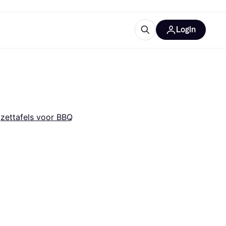
Login
trustingen
IM
jzettafels voor BBQ
gorieën