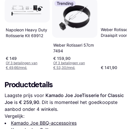
Trending
Weber Rotisser
Napoleon Heavy Duty
Draaispit voor
Rotisserie Kit 69912
Searwood en Sp
Weber Rotisseri 57cm
Rotisserie
7494
€ 149
€ 159,90
Of 3 betalingen van
Of 3 betalingen van
€ 141,90
€ 49,66/mnd.
€ 53,30/mnd.
Productdetails
Laagste prijs voor 
Kamado Joe JoeTisserie for Classic 
Joe
 is 
€ 259,90
. Dit is momenteel het goedkoopste 
aanbod onder 
4
 winkels.
Vergelijk:
Kamado Joe BBQ-accessoires