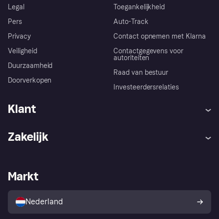
Legal
Toegankelijkheid
Pers
Auto-Track
Privacy
Contact opnemen met Klarna
Veiligheid
Contactgegevens voor
autoriteiten
Duurzaamheid
Raad van bestuur
Doorverkopen
Investeerdersrelaties
Klant
Hulp
Klachten
Zakelijk
Login
Onze belofte
Webwinkelsupport
Developers
De Klarna app
Privacyinstellingen
Zakelijke login
Operationele status
Markt
Winkeloverzicht
Je herroepingsrecht
Verkoop met Klarna
Platformen en partners
Kopersbescherming voor
consumenten
Nederland