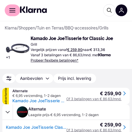
Voor shoppers
Voor bedrijven
Klarna
/
Shoppen
/
Tuin en Terras
/
BBQ-accessoires
/
Grills
Kamado Joe JoeTisserie for Classic Joe
Grill
Vergelijk prijzen vanaf
€ 259,90
naar
€ 313,36
Vanaf 3 betalingen van € 86,63/mnd. met
+
1
Probeer flexibele betalingen*
Aanbevolen
Prijs incl. levering
advertentie
Alternate
€ 259,90
€ 6,95 verzending
,
1-2 dagen
Of 3 betalingen van € 86,63/mnd.
Kamado Joe JoeTisserie Classic rotisserie
Alternate
·
Laagste prijs
€ 6,95 verzending
,
1-2 dagen
€ 259,90
Kamado Joe JoeTisserie Classic rotisserie
Of 3 betalingen van € 86,63/mnd.