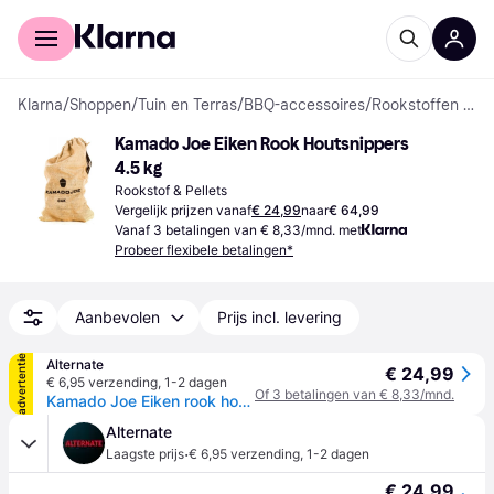
Voor shoppers
Voor bedrijven
Klarna
/
Shoppen
/
Tuin en Terras
/
BBQ-accessoires
/
Rookstoffen & Pellets
Kamado Joe Eiken Rook Houtsnippers 
4.5 kg
Rookstof & Pellets
Vergelijk prijzen vanaf
€ 24,99
naar
€ 64,99
Vanaf 3 betalingen van € 8,33/mnd. met
Probeer flexibele betalingen*
Aanbevolen
Prijs incl. levering
advertentie
Alternate
€ 24,99
€ 6,95 verzending
,
1-2 dagen
Of 3 betalingen van € 8,33/mnd.
Kamado Joe Eiken rook houtsnippers
Alternate
·
Laagste prijs
€ 6,95 verzending
,
1-2 dagen
€ 24,99