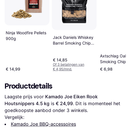
Ninja Woodfire Pellets
Jack Daniels Whiskey
900g
Barrel Smoking Chips
1749
Axtschlag Oa
€ 14,85
Smoking Chip
Of 3 betalingen van
€ 14,99
€ 6,98
€ 4,95/mnd.
Productdetails
Laagste prijs voor 
Kamado Joe Eiken Rook 
Houtsnippers 4.5 kg
 is 
€ 24,99
. Dit is momenteel het 
goedkoopste aanbod onder 
3
 winkels.
Vergelijk:
Kamado Joe BBQ-accessoires