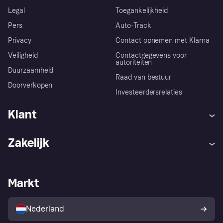
Legal
Toegankelijkheid
Pers
Auto-Track
Privacy
Contact opnemen met Klarna
Veiligheid
Contactgegevens voor
autoriteiten
Duurzaamheid
Raad van bestuur
Doorverkopen
Investeerdersrelaties
Klant
Hulp
Klachten
Zakelijk
Login
Onze belofte
Webwinkelsupport
Developers
De Klarna app
Privacyinstellingen
Zakelijke login
Operationele status
Markt
Winkeloverzicht
Je herroepingsrecht
Verkoop met Klarna
Platformen en partners
Kopersbescherming voor
consumenten
Nederland