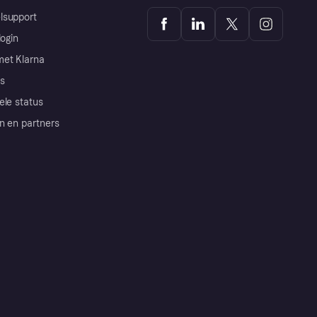
lsupport
login
et Klarna
s
ele status
n en partners