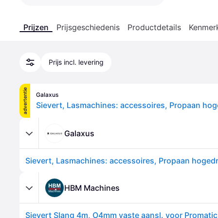
Prijzen
Prijsgeschiedenis
Productdetails
Kenmer
Prijs incl. levering
advertentie
Galaxus
Galaxus
HBM Machines
Sievert Slang 4m, O4mm vaste aansl. voor Promatic