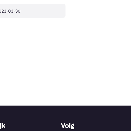
023-03-30
jk
Volg