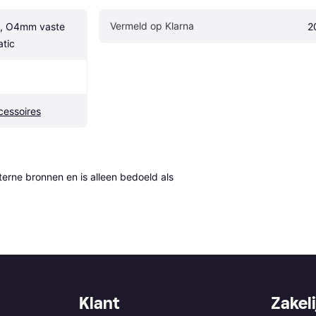
Vermeld op Klarna
m, O4mm vaste 
2
atic
essoires
erne bronnen en is alleen bedoeld als 
Klant
Zakeli