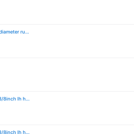
Sievert gasslang - 3/8L-3/8L vast - 4m lengte 4mm diameter rubber
Sievert propaangasslang | 4x4mm | g3/8inch lh x g3/8inch lh hoge druk | lengte 4 m | 1 stuk - 770024 770024
Sievert propaangasslang | 4x4mm | g3/8inch lh x g3/8inch lh hoge druk | lengte 4 m | 1 stuk - 770024 770024