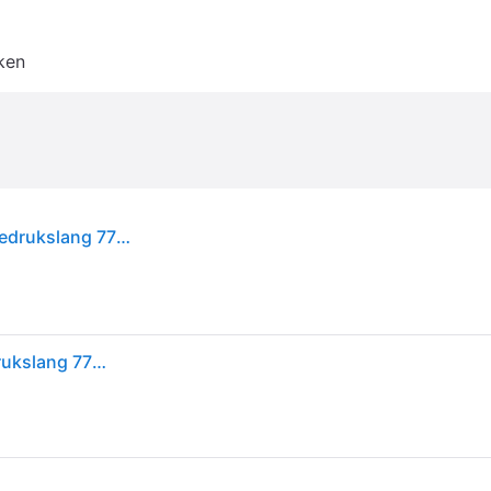
ken
Sievert, Lasmachines: accessoires, Propaan hogedrukslang 770024
Sievert, Lasmachines: accessoires, Propaan hogedrukslang 770024