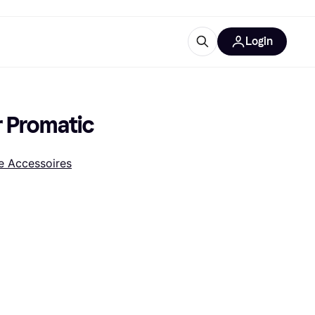
Login
ooruitrustingen
IM
r Promatic
 Accessoires
categorieën