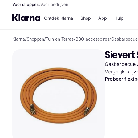
Voor shoppers
Voor bedrijven
Ontdek Klarna
Shop
App
Hulp
Klarna
/
Shoppen
/
Tuin en Terras
/
BBQ-accessoires
/
Gasbarbecue
Winkels
MediaMark
B
Sievert
Bol
B
Booking.c
B
Gasbarbecue 
H&M
B
Kruidvat
Vergelijk prij
Probeer flexib
Winkeloverzich