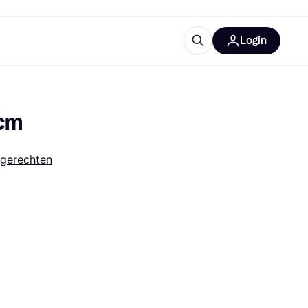
Login
ooruitrustingen
IM
6cm
gerechten
categorieën