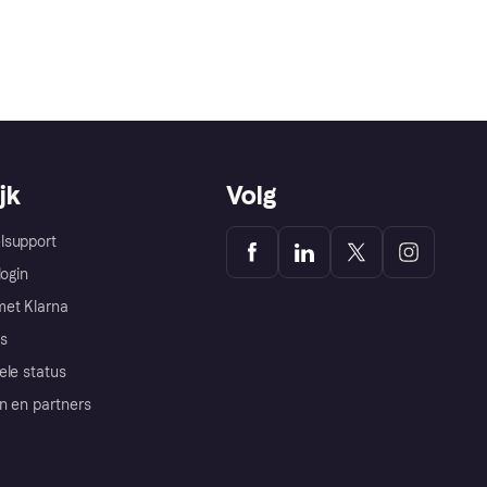
jk
Volg
lsupport
login
et Klarna
s
ele status
n en partners