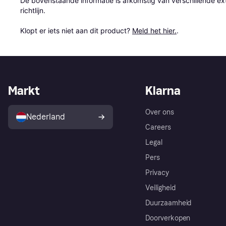
De bovenstaande informatie is afkomstig van verschillende ext
richtlijn.

Klopt er iets niet aan dit product? 
Meld het hier.
.
Markt
Klarna
Over ons
Nederland
Careers
Legal
Pers
Privacy
Veiligheid
Duurzaamheid
Doorverkopen