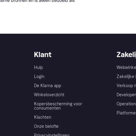
erne bronnen en is alleen bedoeld als 
Klant
Zakeli
Hulp
Webwinke
Login
Zakelijke 
De Klarna app
Verkoop m
Winkeloverzicht
Developer
Kopersbescherming voor
Operation
consumenten
Platforme
Klachten
Onze belofte
Privacyinstellingen