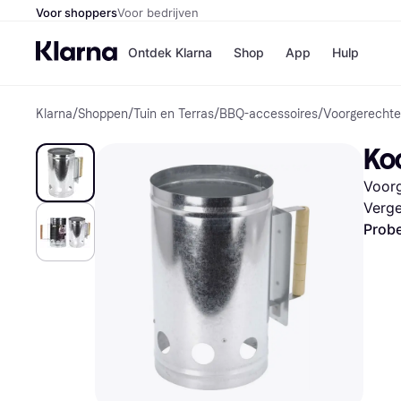
Voor shoppers
Voor bedrijven
Ontdek Klarna
Shop
App
Hulp
Klarna
/
Shoppen
/
Tuin en Terras
/
BBQ-accessoires
/
Voorgerecht
Winkels
MediaMark
B
Ko
Bol
B
Booking.c
B
Voor
H&M
B
Kruidvat
Verge
Probe
Winkeloverzich