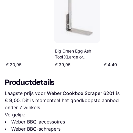
Big Green Egg Ash
Tool XLarge or
XXLarge EGG
€ 20,95
€ 39,95
€ 4,40
(119490)
Productdetails
Laagste prijs voor 
Weber Cookbox Scraper 6201
 is 
€ 9,00
. Dit is momenteel het goedkoopste aanbod 
onder 
7
 winkels.
Vergelijk:
Weber BBQ-accessoires
Weber BBQ-schrapers