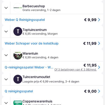
Barbecueshop
Gratis verzending
,
1-2 dagen
€ 9,99
Weber Q Reinigingsspatel
Toptuincentrum
T
€ 6,95 verzending
,
Morgen
€ 11,99
Weber Schraper voor de ketel/kuip
Warentuin
€ 6,99 verzending
,
4 dagen
€ 11,95
Q-reinigingsspatel Weber - Weber
Of 3 betalingen van € 3,98/mnd.
Tuincentrumoutlet
T
·
Laagste prijs
€ 6,99 verzending
,
3-4 dagen
€ 9,00
Q reinigingsspatel
Coppenswarenhuis