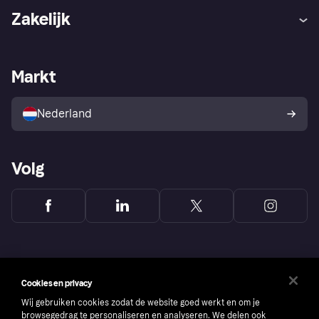
Hulp
Klachten
Zakelijk
Login
Onze belofte
Webwinkelsupport
Developers
De Klarna app
Privacyinstellingen
Zakelijke login
Operationele status
Markt
Winkeloverzicht
Je herroepingsrecht
Verkoop met Klarna
Platformen en partners
Kopersbescherming voor
consumenten
Nederland
Volg
Cookies en privacy
Wij gebruiken cookies zodat de website goed werkt en om je
browsegedrag te personaliseren en analyseren. We delen ook