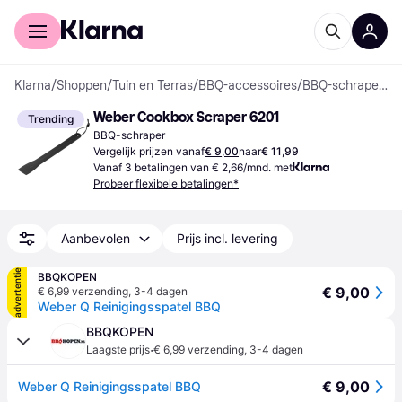
Voor shoppers
Voor bedrijven
Klarna
/
Shoppen
/
Tuin en Terras
/
BBQ-accessoires
/
BBQ-schrapers
Weber Cookbox Scraper 6201
Trending
BBQ-schraper
Vergelijk prijzen vanaf
€ 9,00
naar
€ 11,99
Vanaf 3 betalingen van € 2,66/mnd. met
Probeer flexibele betalingen*
Aanbevolen
Prijs incl. levering
advertentie
BBQKOPEN
€ 9,00
€ 6,99 verzending
,
3-4 dagen
Weber Q Reinigingsspatel BBQ
BBQKOPEN
·
Laagste prijs
€ 6,99 verzending
,
3-4 dagen
€ 9,00
Weber Q Reinigingsspatel BBQ