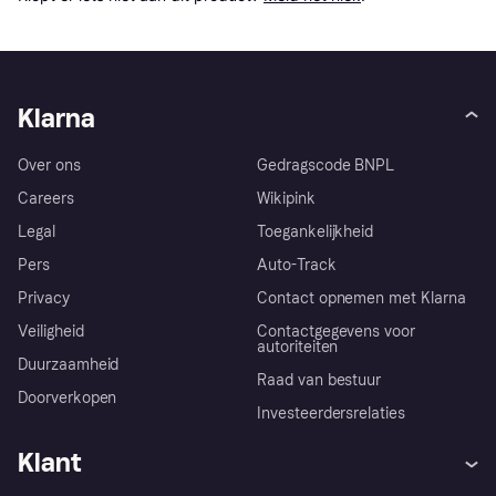
Klarna
Over ons
Gedragscode BNPL
Careers
Wikipink
Legal
Toegankelijkheid
Pers
Auto-Track
Privacy
Contact opnemen met Klarna
Veiligheid
Contactgegevens voor
autoriteiten
Duurzaamheid
Raad van bestuur
Doorverkopen
Investeerdersrelaties
Klant