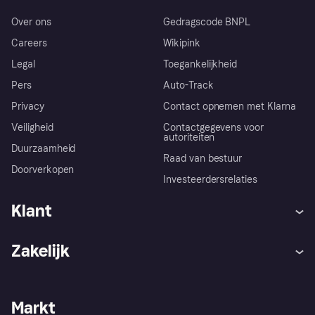
Over ons
Gedragscode BNPL
Careers
Wikipink
Legal
Toegankelijkheid
Pers
Auto-Track
Privacy
Contact opnemen met Klarna
Veiligheid
Contactgegevens voor
autoriteiten
Duurzaamheid
Raad van bestuur
Doorverkopen
Investeerdersrelaties
Klant
Hulp
Klachten
Zakelijk
Login
Onze belofte
Webwinkelsupport
Developers
De Klarna app
Privacyinstellingen
Zakelijke login
Operationele status
Markt
Winkeloverzicht
Je herroepingsrecht