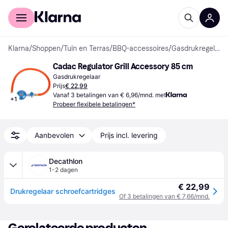
Voor shoppers
Voor bedrijven
Klarna
/
Shoppen
/
Tuin en Terras
/
BBQ-accessoires
/
Gasdrukregelaars
Cadac Regulator Grill Accessory 85 cm
Gasdrukregelaar
Prijs
€ 22,99
Vanaf 3 betalingen van € 6,96/mnd. met
+
1
Probeer flexibele betalingen*
Aanbevolen
Prijs incl. levering
Decathlon
1-2 dagen
€ 22,99
Drukregelaar schroefcartridges
Of 3 betalingen van € 7,66/mnd.