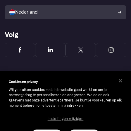
Verkoop met Klarna
Platformen en partners
Kopersbescherming voor
consumenten
Nederland
Volg
Cookies en privacy
Wij gebruiken cookies zodat de website goed werkt en om je
browsegedrag te personaliseren en analyseren. We delen ook
gegevens met onze advertentiepartners. Je kunt je voorkeuren op elk
moment beheren of je toestemming intrekken.
Instellingen wijzigen
Copyright © 2005-2026 Klarna Bank AB (publ). Headquarters: Stockholm, Sweden. All
rights reserved. Klarna Bank AB (publ). Sveavägen 46, 111 34 Stockholm. Organization
number: 556737-0431