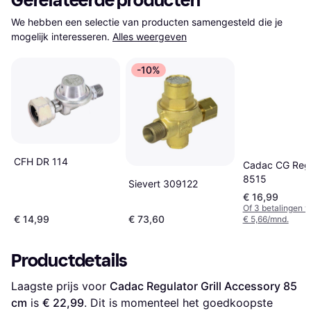
Gerelateerde producten
We hebben een selectie van producten samengesteld die je 
mogelijk interesseren.
Alles weergeven
-10%
CFH DR 114
Cadac CG Regu
8515
Sievert 309122
€ 16,99
Of 3 betalingen 
€ 14,99
€ 73,60
€ 5,66/mnd.
Productdetails
Laagste prijs voor 
Cadac Regulator Grill Accessory 85 
cm
 is 
€ 22,99
. Dit is momenteel het goedkoopste 