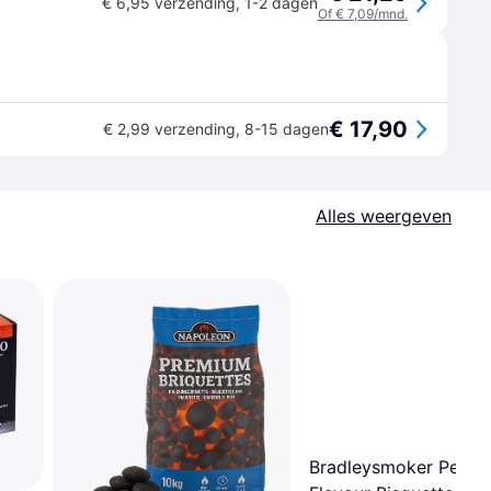
€ 6,95 verzending
,
1-2 dagen
Of € 7,09/mnd.
€ 17,90
€ 2,99 verzending
,
8-15 dagen
Alles weergeven
Bradleysmoker Pecan