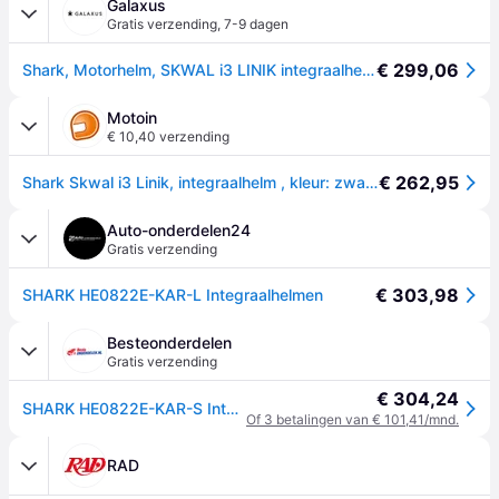
Galaxus
Gratis verzending
,
7-9 dagen
€ 299,06
Shark, Motorhelm, SKWAL i3 LINIK integraalhelm (XL)
Motoin
€ 10,40 verzending
€ 262,95
Shark Skwal i3 Linik, integraalhelm , kleur: zwart/grijs/rood , maat: M
Auto-onderdelen24
Gratis verzending
€ 303,98
SHARK HE0822E-KAR-L Integraalhelmen
Besteonderdelen
Gratis verzending
€ 304,24
SHARK HE0822E-KAR-S Integraalhelmen
Of 3 betalingen van € 101,41/mnd.
RAD