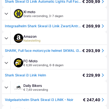
€ 209,99
Shark Skwal I3 Linik Automatic Lights Full Face Helmet Zwart S
Xl moto
Gratis verzending
,
3-7 dagen
€ 269,99
Integraalhelm Shark Skwal i3 Linik Zwart/Antraciet/RoodL
Amazon
Nabestelling
€ 293,99
SHARK, Full face motorcycle helmet SKWAL i3 LINIK KAR, M
FC-Moto
€ 6,99 verzending
,
6-8 dagen
€ 229,99
Shark Skwal i3 Linik Helm
Daily Bikers
€ 7,49 verzending
€ 247,40
Volgelaatshelm Shark Skwal i3 LINIK - Noir