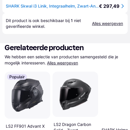
€ 297,49
SHARK Skwal i3 Linik, Integraalhelm, Zwart-Antraciet-Rood KAR
Dit product is ook beschikbaar bij 
1
 niet 
Alles weergeven
geverifieerde 
winkel
.
Gerelateerde producten
We hebben een selectie van producten samengesteld die je 
mogelijk interesseren.
Alles weergeven
Populair
LS2 Dragon Carbon
LS2 FF901 Advant X
SHARK Helmet