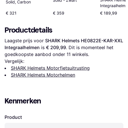
Solid - Zwart
Solid, Carbon
Integraalhelm
3 Streetrush -
€ 321
€ 359
€ 189,99
Zwart/Blauw/W
Productdetails
Laagste prijs voor 
SHARK Helmets HE0822E-KAR-XXL 
Integraalhelmen
 is 
€ 209,99
. Dit is momenteel het 
goedkoopste aanbod onder 
11
 winkels.
Vergelijk:
SHARK Helmets Motorfietsuitrusting
SHARK Helmets Motorhelmen
Kenmerken
Product