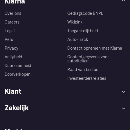
Klarna
Over ons
Gedragscode BNPL
Careers
Wikipink
Legal
Toegankelijkheid
Pers
Auto-Track
Privacy
Contact opnemen met Klarna
Veiligheid
Contactgegevens voor
autoriteiten
Duurzaamheid
Raad van bestuur
Doorverkopen
Investeerdersrelaties
Klant
Hulp
Klachten
Zakelijk
Login
Onze belofte
Webwinkelsupport
Developers
De Klarna app
Privacyinstellingen
Zakelijke login
Operationele status
Winkeloverzicht
Je herroepingsrecht