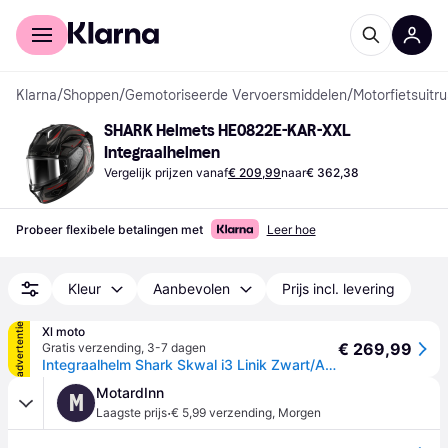
Voor shoppers
Voor bedrijven
Klarna
/
Shoppen
/
Gemotoriseerde Vervoersmiddelen
/
Motorfietsuitru
SHARK Helmets HE0822E-KAR-XXL 
Integraalhelmen
Vergelijk prijzen vanaf
€ 209,99
naar
€ 362,38
Probeer flexibele betalingen met
Leer hoe
Kleur
Aanbevolen
Prijs incl. levering
advertentie
Xl moto
€ 269,99
Gratis verzending
,
3-7 dagen
Integraalhelm Shark Skwal i3 Linik Zwart/Antraciet/RoodL
MotardInn
M
·
Laagste prijs
€ 5,99 verzending
,
Morgen