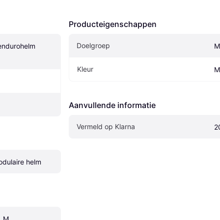
Producteigenschappen
Doelgroep
endurohelm 
M
Kleur
M
Aanvullende informatie
Vermeld op Klarna
2
odulaire helm
, M