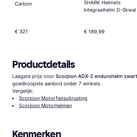
SHARK Helmets
Carbon
Integraalhelm D-Skwal
Streetrush -
Zwart/Blauw/Wit/Geel
€ 321
€ 189,99
Productdetails
Laagste prijs voor 
Scorpion ADX-2 endurohelm zwar
goedkoopste aanbod onder 
7
 winkels.
Vergelijk:
Scorpion Motorfietsuitrusting
Scorpion Motorhelmen
Kenmerken