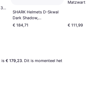
Matzwart
 3
SHARK Helmets D-Skwal
Dark Shadow,
integraalhelm kleur: Mat-
€ 184,71
€ 111,99
Zwart maat:
t
 is 
€ 179,23
. Dit is momenteel het 