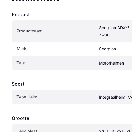
Product
Scorpion ADX-2 
Productnaam
zwart
Merk
Scorpion
Type
Motorhelmen
Soort
Type Helm
Integraalhelm, M
Grootte
Helm Maat
XS, L, S, XXL, XL