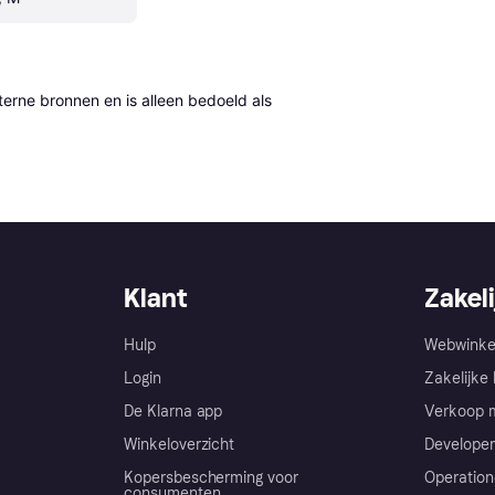
erne bronnen en is alleen bedoeld als 
Klant
Zakeli
Hulp
Webwinke
Login
Zakelijke 
De Klarna app
Verkoop m
Winkeloverzicht
Developer
Kopersbescherming voor
Operation
consumenten