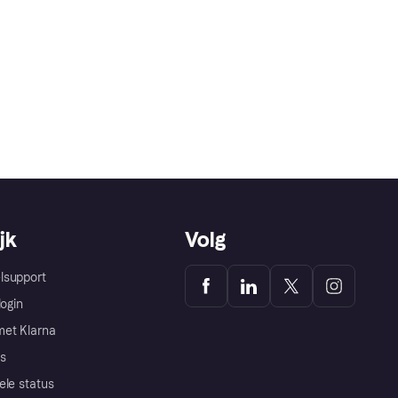
jk
Volg
lsupport
login
et Klarna
s
ele status