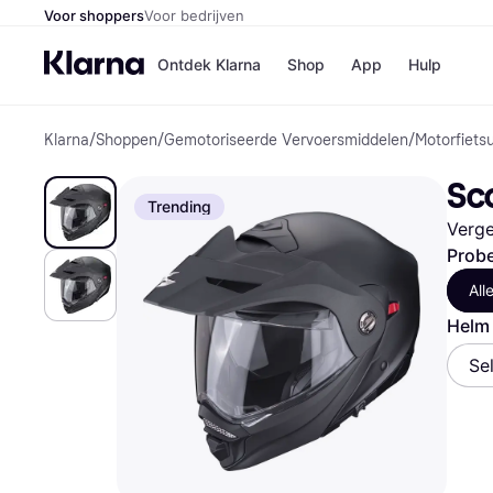
Voor shoppers
Voor bedrijven
Ontdek Klarna
Shop
App
Hulp
Klarna
/
Shoppen
/
Gemotoriseerde Vervoersmiddelen
/
Motorfietsu
Winkels
MediaMark
B
Sc
Bol
B
Trending
Booking.c
B
Verge
H&M
B
Kruidvat
Probe
All
Helm
Winkeloverzich
Se