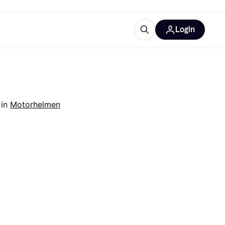
Login
ooruitrustingen
IM
 
in 
Motorhelmen
categorieën