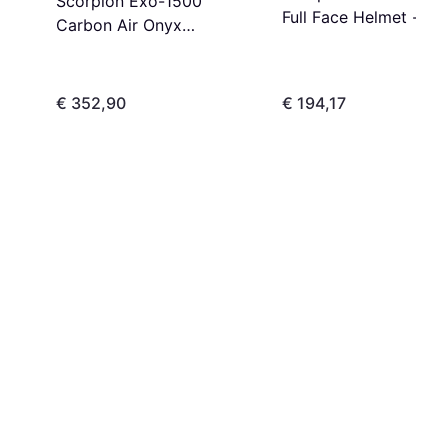
Scorpion Exo-1500
Full Face Helmet -
Carbon Air Onyx
Rood/Zwart
Integraalhelm
€ 352,90
€ 194,17