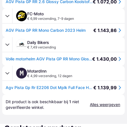
€ 1.072,00
AGV Pista GP RR 2.6 Glossy Carbon Koolstof 2XL zwart
FC-Moto
€ 6,99 verzending
,
7-9 dagen
€ 1.143,86
AGV Pista GP RR Mono Carbon 2023 Helm
Daily Bikers
€ 7,49 verzending
€ 1.430,00
Volle motorhelm AGV Pista GP RR Mono Glossy Carbon - Noir
MotardInn
M
€ 4,99 verzending
,
12 dagen
€ 1.139,99
Agv Pista Gp Rr E2206 Dot Mplk Full Face Helmet Zwart 2XL
Dit product is ook beschikbaar bij 
1
 niet 
Alles weergeven
geverifieerde 
winkel
.