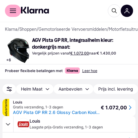
Voor shoppers
Voor bedrijven
Klarna
/
Shoppen
/
Gemotoriseerde Vervoersmiddelen
/
Motorfietsuitru
AGV Pista GP RR, integraalhelm kleur: 
donkergrijs maat:
Vergelijk prijzen vanaf
€ 1.072,00
naar
€ 1.430,00
+
6
Probeer flexibele betalingen met
Leer hoe
Helm Maat
Aanbevolen
Prijs incl. levering
advertentie
Louis
€ 1.072,00
Gratis verzending
,
1-3 dagen
AGV Pista GP RR 2.6 Glossy Carbon Koolstof 2XL zwart
Louis
·
Laagste prijs
Gratis verzending
,
1-3 dagen