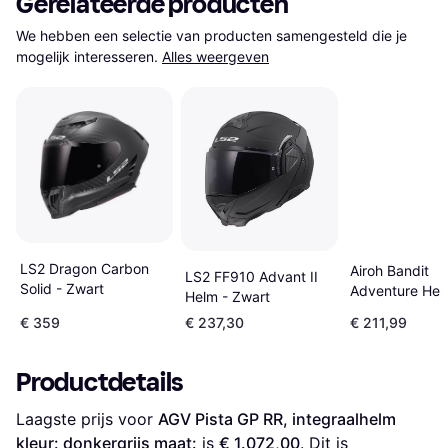
Gerelateerde producten
We hebben een selectie van producten samengesteld die je 
mogelijk interesseren.
Alles weergeven
LS2 Dragon Carbon
Airoh Bandit
LS2 FF910 Advant II
Solid - Zwart
Adventure Hel
Helm - Zwart
- Blauw/Rood 
€ 359
€ 237,30
€ 211,99
Productdetails
Laagste prijs voor 
AGV Pista GP RR, integraalhelm 
kleur: donkergrijs maat:
 is 
€ 1.072,00
. Dit is 