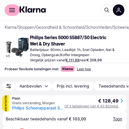
Voor shoppers
Voor bedrijven
Klarna
/
Shoppen
/
Gezondheid & Schoonheid
/
Schoonheden
/
Scheera
Philips Series 5000 S5887/50 Electric 
Wet & Dry Shaver
Batterijduur: 60min, Laadtijd: 1h, Snel Opladen, Nat & 
Droog, Opbergzak/Koffer Inbegrepen
+
1
Vergelijk prijzen vanaf
€ 111,99
naar
€ 208,99
Probeer flexibele betalingen met
Leer hoe
Aanbevolen
Prijs incl. levering
Tweedehands v
advertentie
Plein
€ 128,49
Gratis verzending
,
Morgen
Of 3 betalingen van € 42,83/mnd.
Philips Scheerapparaat Series 5000 S5887/50
Beschikbaar tweedehands vanaf 
€ 103,00
Toon