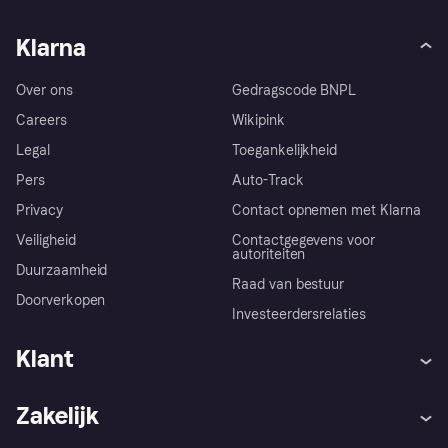
Klarna
Over ons
Gedragscode BNPL
Careers
Wikipink
Legal
Toegankelijkheid
Pers
Auto-Track
Privacy
Contact opnemen met Klarna
Veiligheid
Contactgegevens voor
autoriteiten
Duurzaamheid
Raad van bestuur
Doorverkopen
Investeerdersrelaties
Klant
Hulp
Klachten
Zakelijk
Login
Onze belofte