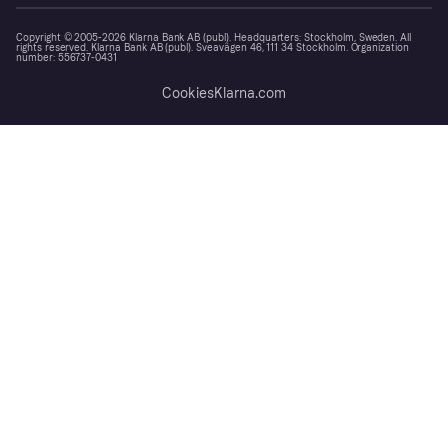
Copyright © 2005-2026 Klarna Bank AB (publ). Headquarters: Stockholm, Sweden. All
rights reserved. Klarna Bank AB (publ). Sveavägen 46, 111 34 Stockholm. Organization
number: 556737-0431
Cookies
Klarna.com