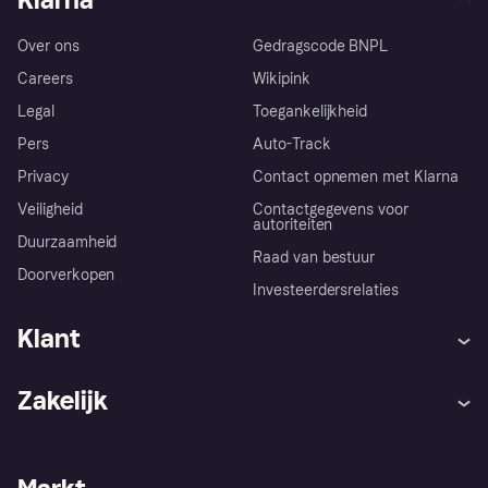
Over ons
Gedragscode BNPL
Careers
Wikipink
Legal
Toegankelijkheid
Pers
Auto-Track
Privacy
Contact opnemen met Klarna
Veiligheid
Contactgegevens voor
autoriteiten
Duurzaamheid
Raad van bestuur
Doorverkopen
Investeerdersrelaties
Klant
Hulp
Klachten
Zakelijk
Login
Onze belofte
Webwinkelsupport
Developers
De Klarna app
Privacyinstellingen
Zakelijke login
Operationele status
Winkeloverzicht
Je herroepingsrecht