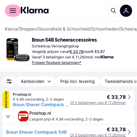
Voor shoppers
Voor bedrijven
Klarna
/
Shoppen
/
Gezondheid & Schoonheid
/
Schoonheden
/
Scheera
Braun 54B Scheeraccessoires
Scheerkop Vervangingskop
Vergelijk prijzen vanaf
€ 33,78
naar
€ 83,97
Vanaf 3 betalingen van € 11,26/mnd. met
Probeer flexibele betalingen*
Aanbevolen
Prijs incl. levering
Tweedehands v
advertentie
Proshop.nl
€ 33,78
€ 4,99 verzending
,
2-3 dagen
Of 3 betalingen van € 11,26/mnd.
Braun Shaver Combipack 54B
Proshop.nl
·
Laagste prijs
€ 4,99 verzending
,
2-3 dagen
€ 33,78
Braun Shaver Combipack 54B
Of 3 betalingen van € 11,26/mnd.