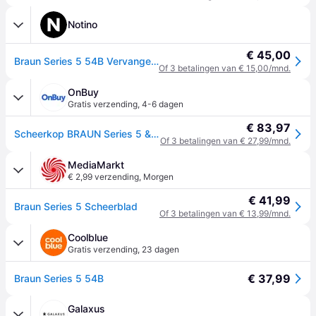
Notino
€ 45,00
Braun Series 5 54B Vervangende Opzetstuk voor het Scheren met Elektrische Scheerapparaat 1 st
Of 3 betalingen van € 15,00/mnd.
OnBuy
Gratis verzending
,
4-6 dagen
€ 83,97
Scheerkop BRAUN Series 5 & 6 - 3 flexibele messen - 100 % gemaakt in Duitsland
Of 3 betalingen van € 27,99/mnd.
MediaMarkt
€ 2,99 verzending
,
Morgen
€ 41,99
Braun Series 5 Scheerblad
Of 3 betalingen van € 13,99/mnd.
Coolblue
Gratis verzending
,
23 dagen
€ 37,99
Braun Series 5 54B
Galaxus