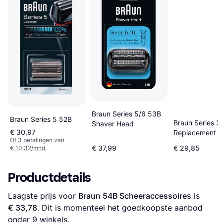
Braun Series 5/6 53B
Braun Series 5 52B
Braun Series 3
Shaver Head
€ 30,97
Replacement 
Of 3 betalingen van
€ 37,99
€ 29,85
€ 10,32/mnd.
Productdetails
Laagste prijs voor 
Braun 54B Scheeraccessoires
 is 
€ 33,78
. Dit is momenteel het goedkoopste aanbod 
onder 
9
 winkels.