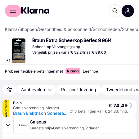
Voor shoppers
Voor bedrijven
Klarna
/
Shoppen
/
Gezondheid & Schoonheid
/
Schoonheden
/
Scheera
Braun Extra Scheerkop Series 9 96M
Scheerkop Vervangingskop
Vergelijk prijzen vanaf
€ 52,24
naar
€ 89,00
+
1
Probeer flexibele betalingen met
Leer hoe
Aanbevolen
Prijs incl. levering
Tweedehands v
advertentie
Plein
€ 74,49
Gratis verzending
,
Morgen
Of 3 betalingen van € 24,83/mnd.
Braun Elektrisch Scheerapparaat Vervangingskop Series 9 Pro+ 96M
Galaxus
·
Laagste prijs
Gratis verzending
,
2 dagen