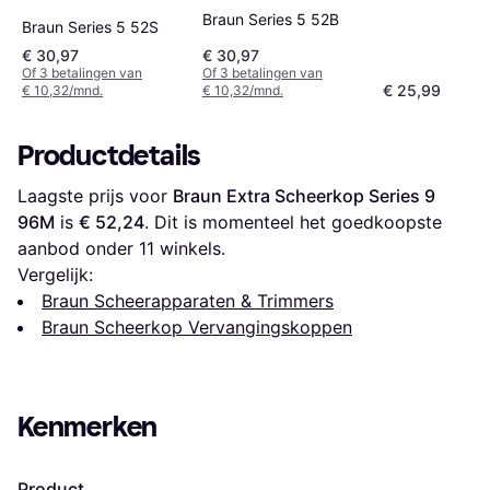
Braun Series 5 52B
Braun Series 5 52S
€ 30,97
€ 30,97
Of 3 betalingen van
Of 3 betalingen van
€ 25,99
€ 10,32/mnd.
€ 10,32/mnd.
Productdetails
Laagste prijs voor 
Braun Extra Scheerkop Series 9 
96M
 is 
€ 52,24
. Dit is momenteel het goedkoopste 
aanbod onder 
11
 winkels.
Vergelijk:
Braun Scheerapparaten & Trimmers
Braun Scheerkop Vervangingskoppen
Kenmerken
Product