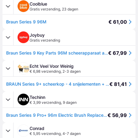
Coolblue
Gratis verzending
,
23 dagen
€ 61,00
Braun Series 9 96M
Joybuy
Gratis verzending
€ 67,99
Braun Series 9 Key Parts 96M scheerapparaat accessoires - 1 stuk - cassettevervanging - voor Braun Series 9-scheerapparaten
Echt Veel Voor Weinig
€ 6,98 verzending
,
2-3 dagen
€ 81,41
BRAUN Series 9+ scheerkop - 4 snijelementen + precisietrimmer - 100% made in Germany
Techinn
€ 3,99 verzending
,
9 dagen
€ 56,99
Braun Series 9 Pro+ 96m Electric Brush Replacement Zilver
Conrad
€ 5,95 verzending
,
4-7 dagen