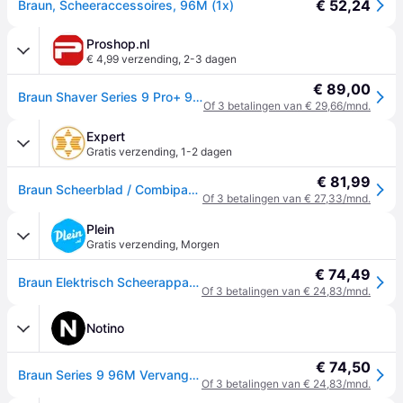
€ 52,24
Braun, Scheeraccessoires, 96M (1x)
Proshop.nl
€ 4,99 verzending
,
2-3 dagen
€ 89,00
Braun Shaver Series 9 Pro+ 96M
Of 3 betalingen van € 29,66/mnd.
Expert
Gratis verzending
,
1-2 dagen
€ 81,99
Braun Scheerblad / Combipack 96M Series 9 Pro+ Scheerhoofden Zilver
Of 3 betalingen van € 27,33/mnd.
Plein
Gratis verzending
,
Morgen
€ 74,49
Braun Elektrisch Scheerapparaat Vervangingskop Series 9 Pro+ 96M
Of 3 betalingen van € 24,83/mnd.
Notino
€ 74,50
Braun Series 9 96M Vervangende Opzetstuk voor het Scheren met Elektrische Scheerapparaat 1 st
Of 3 betalingen van € 24,83/mnd.