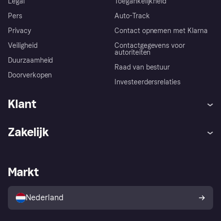
Legal
Toegankelijkheid
Pers
Auto-Track
Privacy
Contact opnemen met Klarna
Veiligheid
Contactgegevens voor
autoriteiten
Duurzaamheid
Raad van bestuur
Doorverkopen
Investeerdersrelaties
Klant
Hulp
Klachten
Zakelijk
Login
Onze belofte
Webwinkelsupport
Developers
De Klarna app
Privacyinstellingen
Zakelijke login
Operationele status
Markt
Winkeloverzicht
Je herroepingsrecht
Verkoop met Klarna
Platformen en partners
Kopersbescherming voor
consumenten
Nederland