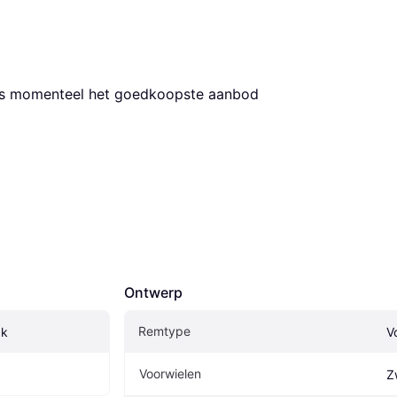
 is momenteel het goedkoopste aanbod 
Ontwerp
Remtype
ck
V
Voorwielen
Z