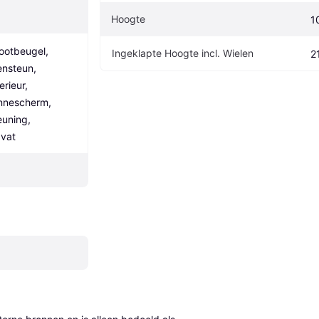
Hoogte
1
otbeugel, 
Ingeklapte Hoogte incl. Wielen
2
nsteun, 
rieur, 
nnescherm, 
uning, 
dvat