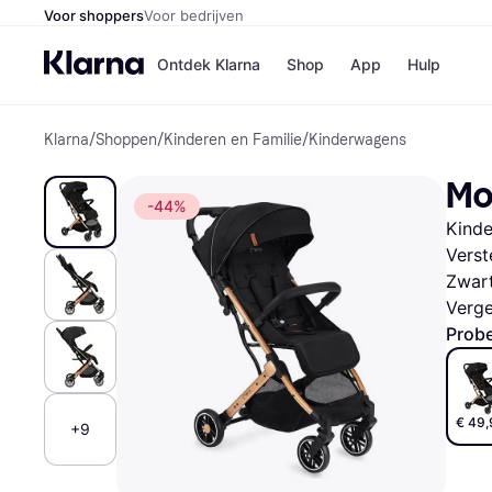
Voor shoppers
Voor bedrijven
Ontdek Klarna
Shop
App
Hulp
Klarna
/
Shoppen
/
Kinderen en Familie
/
Kinderwagens
Winkels
Media
B
MoM
Bol
B
-44%
Booki
B
Kinde
H&M
B
Kruidv
Verst
Zwar
Verge
Probe
Winkelove
€ 49,
+9