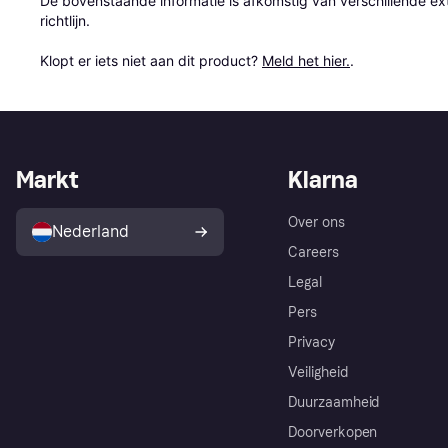
De bovenstaande informatie is afkomstig van verschillende ext
richtlijn.

Klopt er iets niet aan dit product? 
Meld het hier.
.
Markt
Klarna
Over ons
Nederland
Careers
Legal
Pers
Privacy
Veiligheid
Duurzaamheid
Doorverkopen