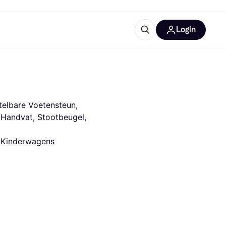
Login
trustingen
IM
telbare Voetensteun, 
Handvat, Stootbeugel, 
 
Kinderwagens
gorieën