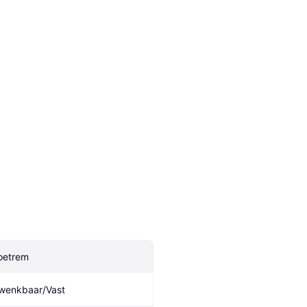
oetrem
wenkbaar/Vast