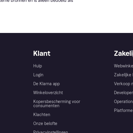
erne bronnen en is alleen bedoeld als 
Klant
Zakeli
Hulp
Webwinke
Login
Zakelijke 
De Klarna app
Verkoop m
Winkeloverzicht
Developer
Kopersbescherming voor
Operation
consumenten
Platforme
Klachten
Onze belofte
Privacyinstellingen