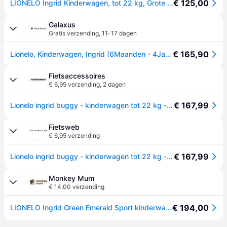
€ 125,00
LIONELO Ingrid Kinderwagen, tot 22 kg, Grote 360° Draaibare Wielen
Galaxus
Gratis verzending
,
11-17 dagen
€ 165,90
Lionelo, Kinderwagen, Ingrid (6Maanden - 4Jaren)
Fietsaccessoires
€ 6,95 verzending
,
2 dagen
€ 167,99
Lionelo ingrid buggy - kinderwagen tot 22 kg - auto-folding systeem - 360° eva wielen - xxl luifel met upf50+ - verstelbare rugleuning en voetsteun - panoramisch ventilatiepaneel - bekerhouder en mand
Fietsweb
€ 6,95 verzending
€ 167,99
Lionelo ingrid buggy - kinderwagen tot 22 kg - auto-folding systeem - 360° eva wielen - xxl luifel met upf50+ - verstelbare rugleuning en voetsteun - panoramisch ventilatiepaneel - bekerhouder en mand
Monkey Mum
€ 14,00 verzending
€ 194,00
LIONELO Ingrid Green Emerald Sport kinderwagen