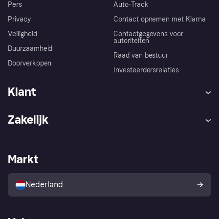
Pers
Auto-Track
Privacy
Contact opnemen met Klarna
Veiligheid
Contactgegevens voor
autoriteiten
Duurzaamheid
Raad van bestuur
Doorverkopen
Investeerdersrelaties
Klant
Hulp
Klachten
Zakelijk
Login
Onze belofte
Webwinkelsupport
Developers
De Klarna app
Privacyinstellingen
Zakelijke login
Operationele status
Markt
Winkeloverzicht
Je herroepingsrecht
Verkoop met Klarna
Platformen en partners
Kopersbescherming voor
consumenten
Nederland