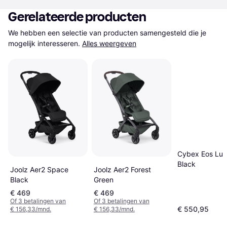
Gerelateerde producten
We hebben een selectie van producten samengesteld die je 
mogelijk interesseren.
Alles weergeven
Cybex Eos Lu
Black
Joolz Aer2 Space
Joolz Aer2 Forest
Black
Green
€ 469
€ 469
Of 3 betalingen van
Of 3 betalingen van
€ 550,95
€ 156,33/mnd.
€ 156,33/mnd.