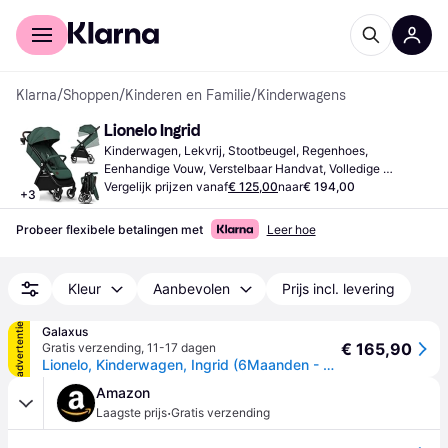
Voor shoppers
Voor bedrijven
Klarna
/
Shoppen
/
Kinderen en Familie
/
Kinderwagens
Lionelo Ingrid
Kinderwagen, Lekvrij, Stootbeugel, Regenhoes, 
Eenhandige Vouw, Verstelbaar Handvat, Volledige 
Ligstand, Verstelbare Voetensteun, Uitschuifbare 
Vergelijk prijzen vanaf
€ 125,00
naar
€ 194,00
+
3
Zonnescherm, Opbergmand, Verstelbare Rugleuning, 
Groen, Beige, Zwart
Probeer flexibele betalingen met
Leer hoe
Kleur
Aanbevolen
Prijs incl. levering
advertentie
Galaxus
€ 165,90
Gratis verzending
,
11-17 dagen
Lionelo, Kinderwagen, Ingrid (6Maanden - 4Jaren)
Amazon
·
Laagste prijs
Gratis verzending