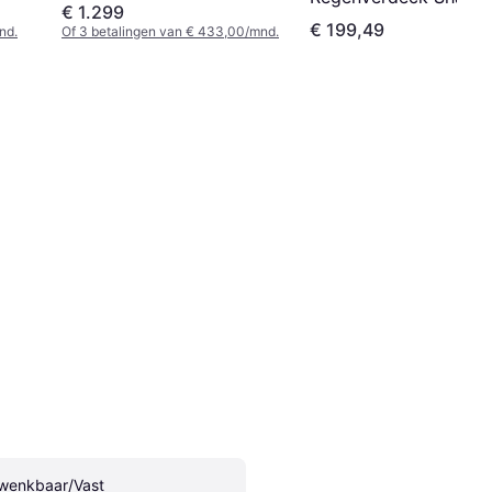
€ 1.299
€ 199,49
nd.
Of 3 betalingen van € 433,00/mnd.
wenkbaar/Vast