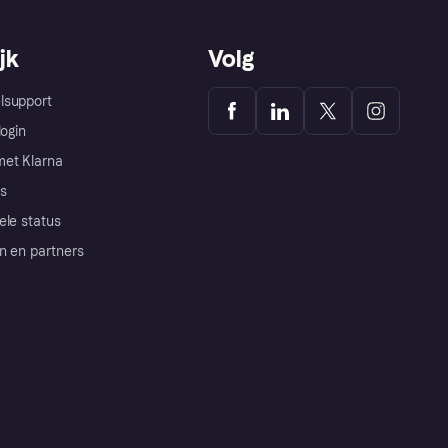
jk
Volg
lsupport
login
et Klarna
s
ele status
n en partners