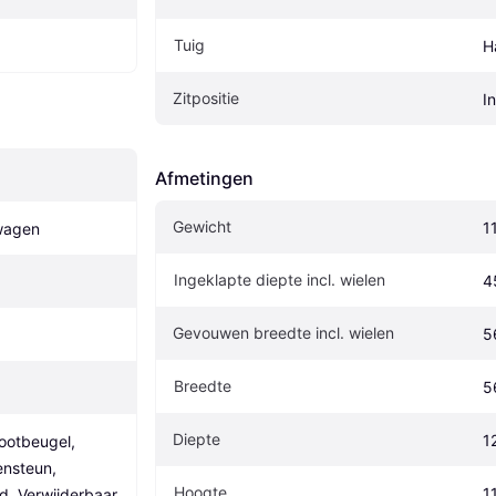
Tuig
H
Zitpositie
In
Afmetingen
Gewicht
1
wagen
Ingeklapte diepte incl. wielen
4
Gevouwen breedte incl. wielen
5
Breedte
5
Diepte
1
otbeugel, 
nsteun, 
Hoogte
1
d, Verwijderbaar 