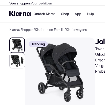
Voor shoppers
Voor bedrijven
Ontdek Klarna
Shop
App
Hulp
Klarna
/
Shoppen
/
Kinderen en Familie
/
Kinderwagens
Winkels
Media
B
Joi
Bol
B
Trending
Booki
B
Tweel
H&M
B
Kruidv
Uitsc
Ergo
Verge
Probe
Winkelove