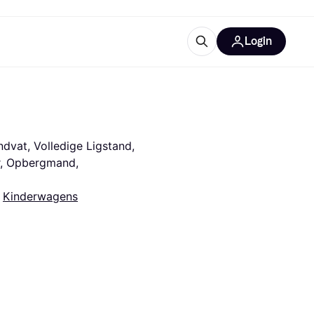
Login
trustingen
IM
vat, Volledige Ligstand, 
r, Opbergmand, 
 
Kinderwagens
gorieën