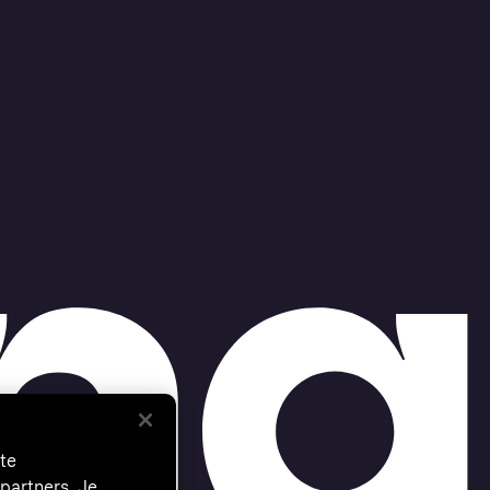
te
partners. Je