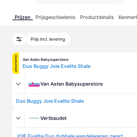
Prijzen
Prijsgeschiedenis
Productdetails
Kenmer
Prijs incl. levering
advertentie
Van Asten Babysuperstore
Duo Buggy Joie Evalite Shale
Van Asten Babysuperstore
Duo Buggy Joie Evalite Shale
Vertbaudet
JOIE Evalite Duo dubbele wandelwagen zwart