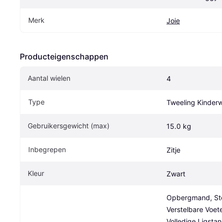
Merk
Joie
Producteigenschappen
Aantal wielen
4
Type
Tweeling Kinder
Gebruikersgewicht (max)
15.0 kg
Inbegrepen
Zitje
Kleur
Zwart
Opbergmand, Sto
Verstelbare Voete
Volledige Ligstan