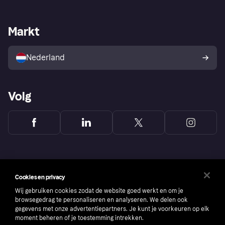
Webwinkelsupport
Developers
De Klarna app
Privacyinstellingen
Zakelijke login
Operationele status
Markt
Winkeloverzicht
Je herroepingsrecht
Verkoop met Klarna
Platformen en partners
Kopersbescherming voor
consumenten
Nederland
Volg
Cookies en privacy
Wij gebruiken cookies zodat de website goed werkt en om je
browsegedrag te personaliseren en analyseren. We delen ook
gegevens met onze advertentiepartners. Je kunt je voorkeuren op elk
moment beheren of je toestemming intrekken.