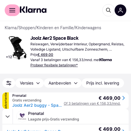
Voor shoppers
Voor bedrijven
Klarna
/
Shoppen
/
Kinderen en Familie
/
Kinderwagens
Joolz Aer2 Space Black
Reiswagen, Verwijderbaar Interieur, Opbergmand, Reistas, 
Volledige Ligstand, Uitschuifbare Zonnescherm, 
Schouderband, Goedgekeurd Handbagage, Afneembare 
Prijs
€ 469,00
+
12
Wielen, Stootbeugel, Verstelbare Rugleuning, Regenhoes, 
Vanaf 3 betalingen van € 156,33/mnd. met
Eenhandige Vouw, Verstelbaar Handvat, Verstelbare 
Probeer flexibele betalingen*
Voetensteun, Zwart
Versies
Aanbevolen
Prijs incl. levering
advertentie
Prenatal
€ 469,00
Gratis verzending
Of 3 betalingen van € 156,33/mnd.
Joolz Aer2 buggy - Space Black
Prenatal
·
Laagste prijs
Gratis verzending
€ 469,00