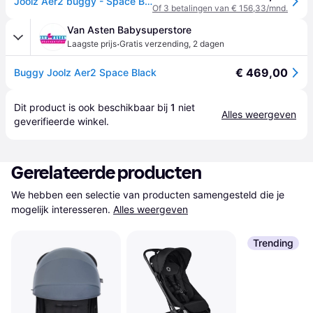
Joolz Aer2 buggy - Space Black
Of 3 betalingen van € 156,33/mnd.
Van Asten Babysuperstore
·
Laagste prijs
Gratis verzending
,
2 dagen
€ 469,00
Buggy Joolz Aer2 Space Black
Dit product is ook beschikbaar bij 
1
 niet 
Alles weergeven
geverifieerde 
winkel
.
Gerelateerde producten
We hebben een selectie van producten samengesteld die je 
mogelijk interesseren.
Alles weergeven
Trending