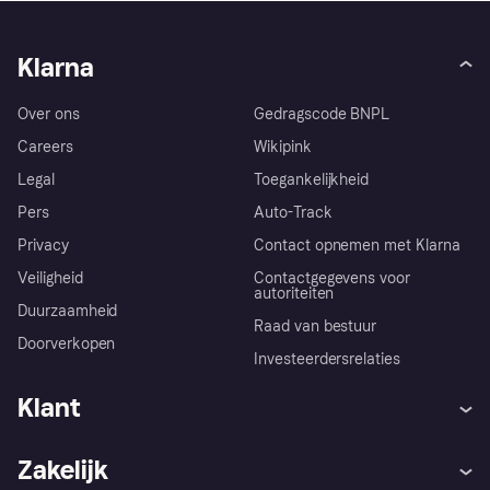
Klarna
Over ons
Gedragscode BNPL
Careers
Wikipink
Legal
Toegankelijkheid
Pers
Auto-Track
Privacy
Contact opnemen met Klarna
Veiligheid
Contactgegevens voor
autoriteiten
Duurzaamheid
Raad van bestuur
Doorverkopen
Investeerdersrelaties
Klant
Hulp
Klachten
Zakelijk
Login
Onze belofte