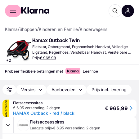
Voor shoppers
Voor bedrijven
Klarna
/
Shoppen
/
Kinderen en Familie
/
Kinderwagens
Hamax Outback Twin
Fietskar, Opbergmand, Ergonomisch Handvat, Volledige 
Ligstand, Regenhoes, Verstelbaar Handvat, Verstelbare 
Rugleuning, Rood
Prijs
€ 965,99
+
2
Probeer flexibele betalingen met
Leer hoe
Versies
Aanbevolen
Prijs incl. levering
advertentie
Fietsaccessoires
€ 965,99
€ 6,95 verzending
,
2 dagen
HAMAX Outback - red / black
Fietsaccessoires
·
Laagste prijs
€ 6,95 verzending
,
2 dagen