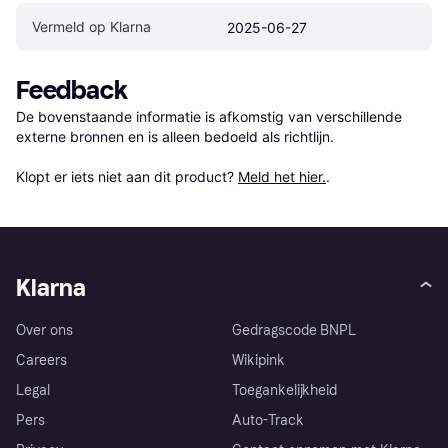
Vermeld op Klarna
2025-06-27
Feedback
De bovenstaande informatie is afkomstig van verschillende 
externe bronnen en is alleen bedoeld als richtlijn.

Klopt er iets niet aan dit product? 
Meld het hier.
.
Klarna
Over ons
Gedragscode BNPL
Careers
Wikipink
Legal
Toegankelijkheid
Pers
Auto-Track