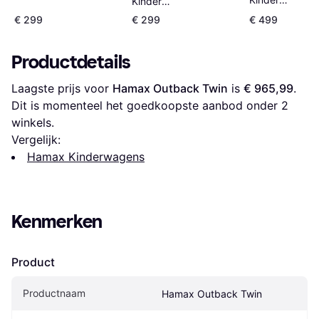
Kinder
Fahrradanhänger Grün
Fahrradanhäng
Fahrradanhänger
€ 299
€ 299
€ 499
Blau Grau
2023 Blau
Grün/Blau/Grau
Productdetails
Laagste prijs voor 
Hamax Outback Twin
 is 
€ 965,99
. 
Dit is momenteel het goedkoopste aanbod onder 
2
winkels.
Vergelijk:
Hamax Kinderwagens
Kenmerken
Product
Productnaam
Hamax Outback Twin