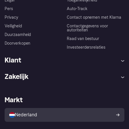
Legal
Toegankelijkheid
Pers
Auto-Track
Privacy
Contact opnemen met Klarna
Veiligheid
Contactgegevens voor
autoriteiten
Duurzaamheid
Raad van bestuur
Doorverkopen
Investeerdersrelaties
Klant
Hulp
Klachten
Zakelijk
Login
Onze belofte
Webwinkelsupport
Developers
De Klarna app
Privacyinstellingen
Zakelijke login
Operationele status
Markt
Winkeloverzicht
Je herroepingsrecht
Verkoop met Klarna
Platformen en partners
Kopersbescherming voor
consumenten
Nederland