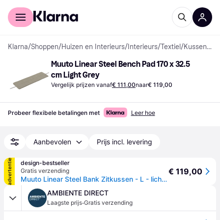
Voor shoppers
Voor bedrijven
Klarna
/
Shoppen
/
Huizen en Interieurs
/
Interieurs
/
Textiel
/
Kussens voor stoel
Muuto Linear Steel Bench Pad 170 x 32.5 
cm Light Grey
Vergelijk prijzen vanaf
€ 111,00
naar
€ 119,00
Probeer flexibele betalingen met
Leer hoe
Aanbevolen
Prijs incl. levering
advertentie
design-bestseller
€ 119,00
Gratis verzending
Muuto Linear Steel Bank Zitkussen - L - lichtgrijs - 4 - 6 Wochen
AMBIENTE DIRECT
·
Laagste prijs
Gratis verzending