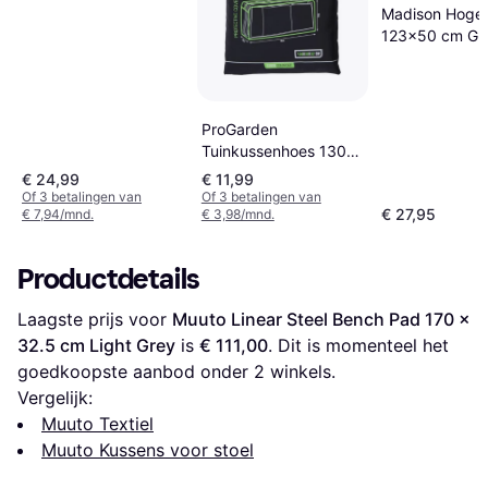
Madison Hoge
123x50 cm Gri
ProGarden
Tuinkussenhoes 130 x
50 x 32 Zwart
€ 24,99
€ 11,99
Of 3 betalingen van
Of 3 betalingen van
€ 27,95
€ 7,94/mnd.
€ 3,98/mnd.
Productdetails
Laagste prijs voor 
Muuto Linear Steel Bench Pad 170 x 
32.5 cm Light Grey
 is 
€ 111,00
. Dit is momenteel het 
goedkoopste aanbod onder 
2
 winkels.
Vergelijk:
Muuto Textiel
Muuto Kussens voor stoel