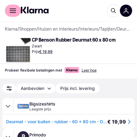
Voor shoppers
Voor bedrijven
Klarna
/
Shoppen
/
Huizen en Interieurs
/
Interieurs
/
Tapijten
/
Deurmatten
CP Benson Rubber Deurmat 60 x 80 cm
Zwart
Prijs
€ 19,99
Probeer flexibele betalingen met
Leer hoe
Aanbevolen
Prijs incl. levering
Bigsizeshirts
Laagste prijs
€ 19,99
Deurmat - voor buiten - rubber - 60 x 80 cm - Droogloopmat - schoonloopmat
Primodo
P