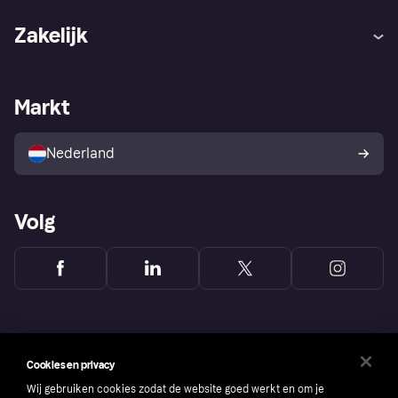
Hulp
Klachten
Zakelijk
Login
Onze belofte
Webwinkelsupport
Developers
De Klarna app
Privacyinstellingen
Zakelijke login
Operationele status
Markt
Winkeloverzicht
Je herroepingsrecht
Verkoop met Klarna
Platformen en partners
Kopersbescherming voor
consumenten
Nederland
Volg
Cookies en privacy
Wij gebruiken cookies zodat de website goed werkt en om je