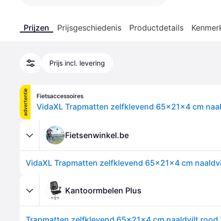
Prijzen
Prijsgeschiedenis
Productdetails
Kenmer
Prijs incl. levering
advertentie
Fietsaccessoires
VidaXL Trapmatten zelfklevend 65x21x4 cm naald
Fietsenwinkel.be
VidaXL Trapmatten zelfklevend 65x21x4 cm naaldvil
Kantoormbelen Plus
Trapmatten zelfklevend 65x21x4 cm naaldvilt rood 