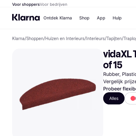
Voor shoppers
Voor bedrijven
Ontdek Klarna
Shop
App
Hulp
Klarna
/
Shoppen
/
Huizen en Interieurs
/
Interieurs
/
Tapijten
/
Traplo
Winkels
Media
B
vidaXL 
Bol
B
Booki
B
of 15
H&M
B
Kruidv
Rubber, Plasti
Vergelijk prij
Probeer flexib
Alles
Winkelove