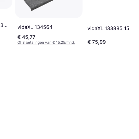
 3
vidaXL 134564
vidaXL 133885 15-Pa
€ 45,77
€ 75,99
Of 3 betalingen van € 15,25/mnd.