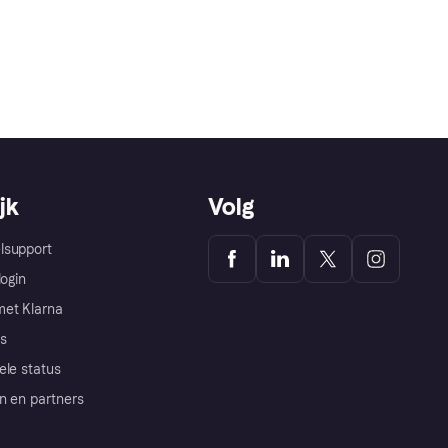
jk
Volg
lsupport
login
et Klarna
s
ele status
n en partners