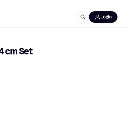
Login
trustingen
IM
4 cm Set 
gorieën