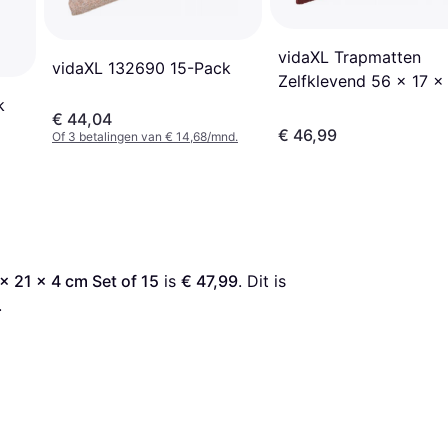
vidaXL Trapmatten
vidaXL 132690 15-Pack
Zelfklevend 56 x 17 x
cm Set of 15
k
€ 44,04
€ 46,99
Of 3 betalingen van € 14,68/mnd.
x 21 x 4 cm Set of 15
 is 
€ 47,99
. Dit is 
.