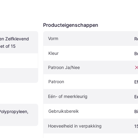
Producteigenschappen
Vorm
n Zelfklevend 
R
et of 15
Kleur
B
Patroon Ja/Nee
Patroon
E
Eén- of meerkleurig
E
Gebruiksbereik
Polypropyleen, 
B
Hoeveelheid in verpakking
1