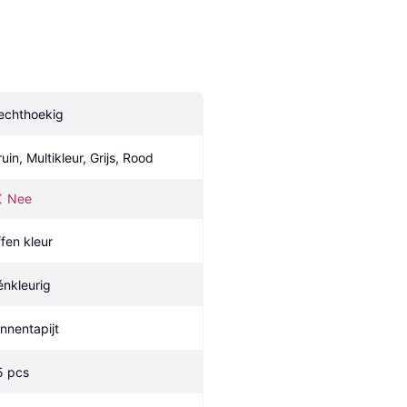
echthoekig
ruin, Multikleur, Grijs, Rood
Nee
ffen kleur
énkleurig
innentapijt
5 pcs