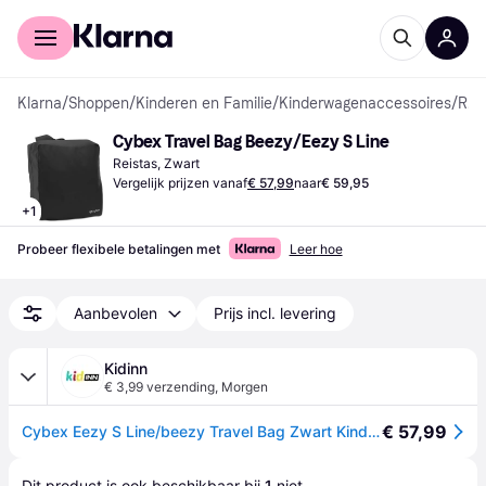
Voor shoppers
Voor bedrijven
Klarna
/
Shoppen
/
Kinderen en Familie
/
Kinderwagenaccessoires
/
Reistassen
Cybex Travel Bag Beezy/Eezy S Line
Reistas, Zwart
Vergelijk prijzen vanaf
€ 57,99
naar
€ 59,95
+
1
Probeer flexibele betalingen met
Leer hoe
Aanbevolen
Prijs incl. levering
Kidinn
€ 3,99 verzending
,
Morgen
€ 57,99
Cybex Eezy S Line/beezy Travel Bag Zwart Kinderen
Dit product is ook beschikbaar bij 
1
 niet 