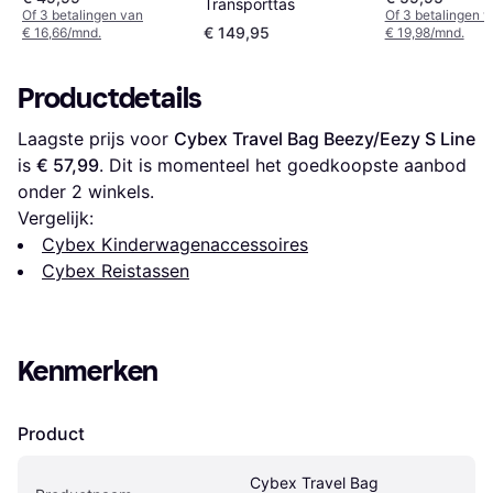
Transporttas
Of 3 betalingen van
Of 3 betalingen 
€ 149,95
€ 16,66/mnd.
€ 19,98/mnd.
Productdetails
Laagste prijs voor 
Cybex Travel Bag Beezy/Eezy S Line
is 
€ 57,99
. Dit is momenteel het goedkoopste aanbod 
onder 
2
 winkels.
Vergelijk:
Cybex Kinderwagenaccessoires
Cybex Reistassen
Kenmerken
Product
Cybex Travel Bag 