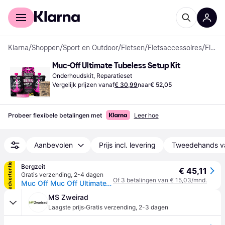
Voor shoppers
Voor bedrijven
Klarna
/
Shoppen
/
Sport en Outdoor
/
Fietsen
/
Fietsaccessoires
/
Fietsreparatie en Onderhoud
Muc-Off Ultimate Tubeless Setup Kit
Onderhoudskit, Reparatieset
Vergelijk prijzen vanaf
€ 30,99
naar
€ 52,05
Probeer flexibele betalingen met
Leer hoe
Aanbevolen
Prijs incl. levering
Tweedehands v
advertentie
Bergzeit
€ 45,11
Gratis verzending
,
2-4 dagen
Of 3 betalingen van € 15,03/mnd.
Muc Off Muc Off UltimateTubeless Kit - XC/Gravel - pink
MS Zweirad
·
Laagste prijs
Gratis verzending
,
2-3 dagen