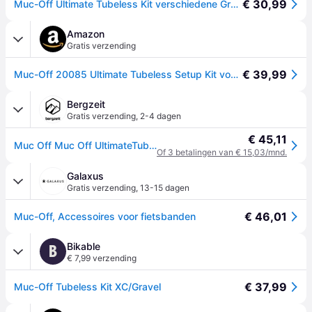
€ 30,99
Muc-Off Ultimate Tubeless Kit verschiedene Größen - XC/Gravel 60mm
Amazon
Gratis verzending
€ 39,99
Muc-Off 20085 Ultimate Tubeless Setup Kit voor Tubeless Ready Bikes, X-Country - Inclusief velgband, afdichtingspatches, Tubeless ventielen en bandenafdichtmiddel
Bergzeit
Gratis verzending
,
2-4 dagen
€ 45,11
Muc Off Muc Off UltimateTubeless Kit - XC/Gravel - pink
Of 3 betalingen van € 15,03/mnd.
Galaxus
Gratis verzending
,
13-15 dagen
€ 46,01
Muc-Off, Accessoires voor fietsbanden
Bikable
B
€ 7,99 verzending
€ 37,99
Muc-Off Tubeless Kit XC/Gravel