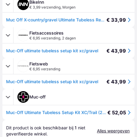
BikeInn
€ 3,99 verzending
,
Morgen
€ 33,99
Muc Off X-country/gravel Ultimate Tubeless Repair Kit Zwart
Fietsaccessoires
€ 6,95 verzending
,
2 dagen
€ 43,99
Muc-Off ultimate tubeless setup kit xc/gravel
Fietsweb
€ 6,95 verzending
€ 43,99
Muc-Off ultimate tubeless setup kit xc/gravel
Muc-off
€ 52,05
Muc-Off Ultimate Tubeless Setup Kit XC/Trail (25MM TAPE / 44MM VALVES)
Dit product is ook beschikbaar bij 
1
 niet 
Alles weergeven
geverifieerde 
winkel
.